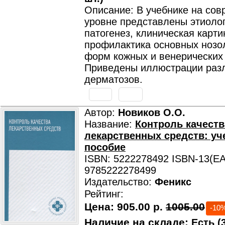
Описание: В учебнике на со
уровне представлены этиолог
патогенез, клиническая карти
профилактика основных нозо
форм кожных и венерических
Приведены иллюстрации раз
дерматозов.
Автор:
Новиков О.О.
Название:
Контроль качеств
лекарственных средств: уч
пособие
ISBN: 5222278492 ISBN-13(EA
9785222278499
Издательство:
Феникс
Рейтинг:
Цена:
905.00 р.
1005.00
-10
Наличие на складе:
Есть (3