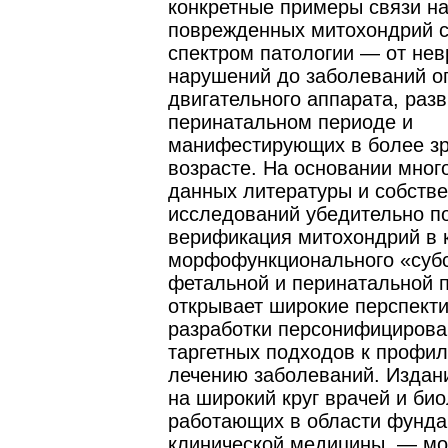
конкретные примеры связи н
поврежденных митохондрий 
спектром патологии — от нев
нарушений до заболеваний о
двигательного аппарата, раз
перинатальном периоде и
манифестирующих в более з
возрасте. На основании мно
данных литературы и собств
исследований убедительно по
верификация митохондрий в 
морфофункционального «суб
фетальной и перинатальной 
открывает широкие перспект
разработки персонифициров
таргетных подходов к профил
лечению заболеваний. Издан
на широкий круг врачей и био
работающих в области фунда
клинической медицины, — м