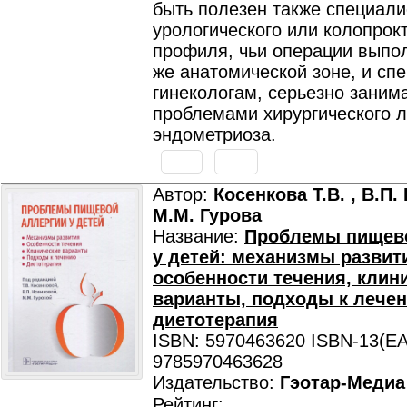
быть полезен также специал
урологического или колопрок
профиля, чьи операции выпо
же анатомической зоне, и сп
гинекологам, серьезно зани
проблемами хирургического 
эндометриоза.
Автор:
Косенкова Т.В. , В.П.
М.М. Гурова
Название:
Проблемы пищево
у детей: механизмы развит
особенности течения, клин
варианты, подходы к лече
диетотерапия
ISBN: 5970463620 ISBN-13(EA
9785970463628
Издательство:
Гэотар-Медиа
Рейтинг: