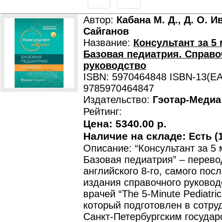
Автор:
Кабана М. Д., Д. О. И
Сайганов
Название:
Консультант за 5 
Базовая педиатрия. Справ
руководство
ISBN: 5970464848 ISBN-13(EA
9785970464847
Издательство:
Гэотар-Медиа
Рейтинг:
Цена:
5340.00 р.
Наличие на складе:
Есть (1
Описание: “Консультант за 5 
Базовая педиатрия” – перево
английского 8-го, самого пос
издания справочного руковод
врачей “The 5-Minute Pediatric
который подготовлен в сотру
Санкт-Петербургским госуда