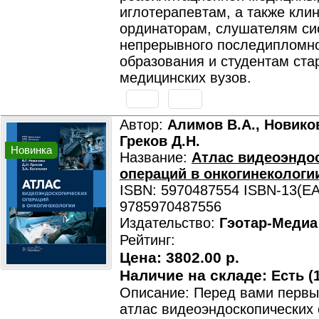
иглотерапевтам, а также кли
ординаторам, слушателям с
непрерывного последипломн
образования и студентам ста
медицинских вузов.
Автор:
Алимов В.А., Новиков
Греков Д.Н.
Новинка
Название:
Атлас видеоэндо
операций в онкогинекологи
ISBN: 5970487554 ISBN-13(EA
9785970487556
Издательство:
Гэотар-Медиа
Рейтинг:
Цена:
3802.00 р.
Наличие на складе:
Есть (1
Описание: Перед вами первы
атлас видеоэндоскопических 