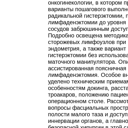
онкогинекологии, в котором 
варианты пошагового выполн
радикальной гистерэктомии, 
лимфаденэктомии до уровня 
сосудов забрюшинным досту
Подробно освещена методика
сторожевых лимфоузлов при 
эндометрия, а также вариант
гистерэктомии без использов
маточного манипулятора. Опи
ассистированная поясничная
лимфаденэктомия. Особое в
уделено техническим приема
особенностям докинга, расст
троакаров, положению пациен
операционном столе. Рассмо
вопросы фасциальных простр
полости малого таза и доступ
иннервации органов, а главн
безопасной хирургии в этой 