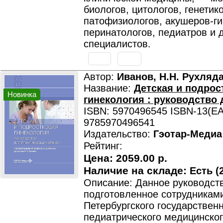
биологов, цитологов, генетико
патофизиологов, акушеров-ги
перинатологов, педиатров и 
специалистов.
Автор:
Иванов, Н.Н. Рухляд
Название:
Детская и подрос
Новинка
гинекология : руководство
ISBN: 5970496545 ISBN-13(EA
9785970496541
Издательство:
Гэотар-Медиа
Рейтинг:
Цена:
2059.00 р.
Наличие на складе:
Есть (2
Описание: Данное руководст
подготовленное сотрудниками
Петербургского государствен
педиатрического медицинско