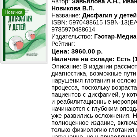
Автор:
Завьялова А.Н., Иван
Новикова В.П.
Новинка
Название:
Дисфагия у детей
ISBN: 5970488615 ISBN-13(EA
9785970488614
Издательство:
Гэотар-Медиа
Рейтинг:
Цена:
3960.00 р.
Наличие на складе:
Есть (1
Описание: В издании рассмо
диагностика, возможные пути
нарушения глотания и осложн
процесса, поскольку возраста
пациентов с дисфагией, у ко
и реабилитационные меропри
начинаются с глубоким опозд
уже развились осложнения. 
полноценное издание, включ
только физиологию глотания 
нарушение, но и приводящие