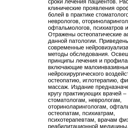
сроки лечения пациентов. Ра
клинические проявления ор
болей в практике стоматолого
неврологов, оториноларингол
офтальмологов, психиатров и
Отражены остеопатические а
данной патологии. Приведен
современные нейровизуализ
методы обследования. Осве
принципы лечения и профила
включающие малоинвазивны
нейрохирургического воздейс
остеопатию, иглотерапию, ф
массаж. Издание предназнач
кругу практикующих врачей –
стоматологам, неврологам,
оториноларингологам, офтал
остеопатам, психиатрам,
психотерапевтам, врачам фи
реабилитационной медицины