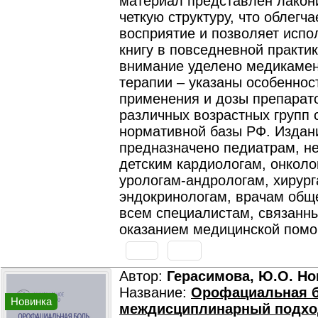
материал представлен лакон
четкую структуру, что облегча
восприятие и позволяет испо
книгу в повседневной практи
внимание уделено медикаме
терапии – указаны особеннос
применения и дозы препарато
различных возрастных групп 
нормативной базы РФ. Издан
предназначено педиатрам, н
детским кардиологам, онколо
урологам-андрологам, хирург
эндокринологам, врачам обще
всем специалистам, связанн
оказанием медицинской помо
Автор:
Герасимова, Ю.О. Но
Название:
Орофациальная б
Новинка
междисциплинарный подхо