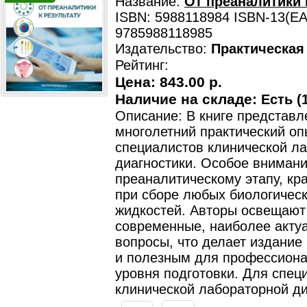
Название:
От преаналитики 
ISBN: 5988118984 ISBN-13(EA
9785988118985
Издательство:
Практическая
Рейтинг:
Цена:
843.00 р.
Наличие на складе:
Есть (1
Описание: В книге представл
многолетний практический оп
специалистов клинической л
диагностики. Особое вниман
преаналитическому этапу, кр
при сборе любых биологичес
жидкостей. Авторы освещают
современные, наиболее акту
вопросы, что делает издание
и полезным для профессиона
уровня подготовки. Для спец
клинической лабораторной ди