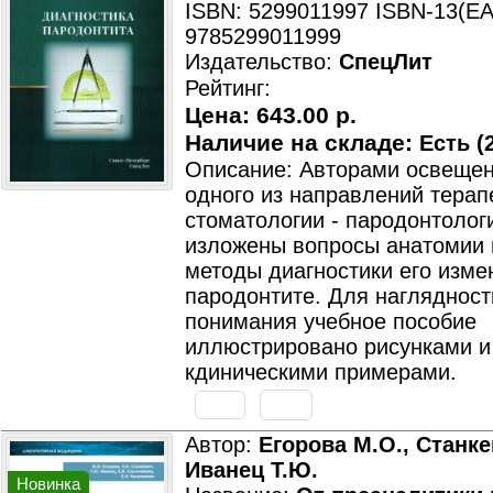
ISBN: 5299011997 ISBN-13(EA
9785299011999
Издательство:
СпецЛит
Рейтинг:
Цена:
643.00 р.
Наличие на складе:
Есть (2
Описание: Авторами освеще
одного из направлений терап
стоматологии - пародонтолог
изложены вопросы анатомии 
методы диагностики его изме
пародонтите. Для наглядност
понимания учебное пособие
иллюстрировано рисунками и
кдиническими примерами.
Автор:
Егорова М.О., Станке
Иванец Т.Ю.
Новинка