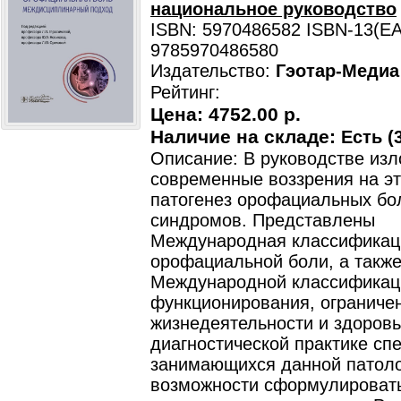
национальное руководство
ISBN: 5970486582 ISBN-13(EA
9785970486580
Издательство:
Гэотар-Медиа
Рейтинг:
Цена:
4752.00 р.
Наличие на складе:
Есть (3
Описание: В руководстве из
современные воззрения на э
патогенез орофациальных бо
синдромов. Представлены
Международная классификац
орофациальной боли, а такж
Международной классификац
функционирования, ограниче
жизнедеятельности и здоровь
диагностической практике сп
занимающихся данной патоло
возможности сформулировать