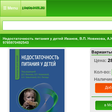
☰ Menu
Недостаточность питания у детей Иванов, В.П. Новикова, А.
9785970492543
Варианты
2
Цена:
Кол-во:
Наличи
Доб
в М