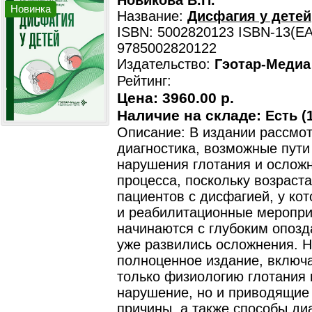
Новикова В.П.
Новинка
Название:
Дисфагия у детей
ISBN: 5002820123 ISBN-13(EA
9785002820122
Издательство:
Гэотар-Медиа
Рейтинг:
Цена:
3960.00 р.
Наличие на складе:
Есть (1
Описание: В издании рассмо
диагностика, возможные пути
нарушения глотания и осложн
процесса, поскольку возраста
пациентов с дисфагией, у ко
и реабилитационные меропри
начинаются с глубоким опозд
уже развились осложнения. 
полноценное издание, включ
только физиологию глотания 
нарушение, но и приводящие
причины, а также способы диа