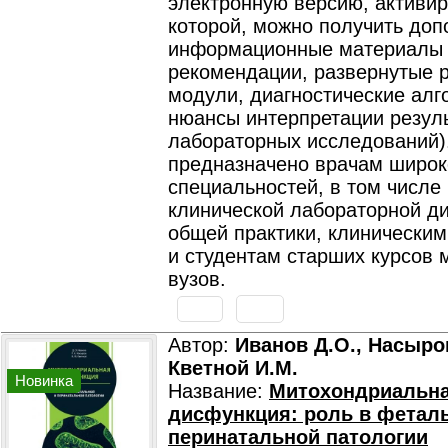
электронную версию, активир
которой, можно получить до
информационные материалы 
рекомендации, развернутые 
модули, диагностические алг
нюансы интерпретации резул
лабораторных исследований)
предназначено врачам широко
специальностей, в том числе
клинической лабораторной ди
общей практики, клинически
и студентам старших курсов 
вузов.
Автор:
Иванов Д.О., Насыров
Кветной И.М.
Новинка
Название:
Митохондриальн
дисфункция: роль в фетал
перинатальной патологии