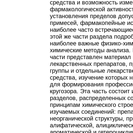
средства и возможность изме
фармакологической активнос
установления пределов допу
примесей, фармакопейные ис
наиболее часто встречающие
этой же части раздела подр
наиболее важные физико-хим
химические методы анализа. 
части представлен материал 
лекарственных препаратов, 
группы и отдельные лекарст
средства, изучение которых 
для формирования професси
кругозора. Эта часть состоит 
разделов, распределенных с
принципам химического стро
изучаемых соединений: преп
неорганической структуры, п
алифатической, алициклическ
ароматической и гетероцикли