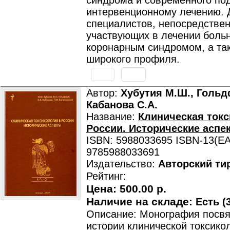
синдрома и современного под
интервенционному лечению. 
специалистов, непосредстве
участвующих в лечении боль
коронарным синдромом, а та
широкого профиля.
Автор:
Хубутия М.Ш., Гольд
Кабанова С.А.
Название:
Клиническая токс
России. Исторические аспе
ISBN: 5988033695 ISBN-13(EA
9785988033691
Издательство:
Авторский ти
Рейтинг:
Цена:
500.00 р.
Наличие на складе:
Есть (3
Описание: Монография посв
истории клинической токсико