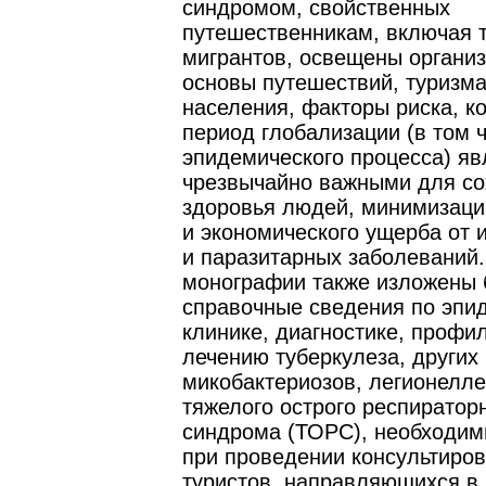
синдромом, свойственных
путешественникам, включая т
мигрантов, освещены органи
основы путешествий, туризма
населения, факторы риска, к
период глобализации (в том 
эпидемического процесса) я
чрезвычайно важными для со
здоровья людей, минимизаци
и экономического ущерба от
и паразитарных заболеваний.
монографии также изложены 
справочные сведения по эпи
клинике, диагностике, профил
лечению туберкулеза, других
микобактериозов, легионелле
тяжелого острого респиратор
синдрома (ТОРС), необходи
при проведении консультиро
туристов, направляющихся в