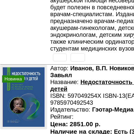
акушерской помощи несовер
будет полезен в повседневно
врачам-специалистам. Издан
предназначено врачам-педиа
акушерам-гинекологам, детс
эндокринологам, детским хир
также клиническим ординато
студентам медицинских вузов
Автор:
Иванов, В.П. Новиков
Завьял
Новинка
Название:
Недостаточность 
детей
ISBN: 597049254X ISBN-13(EA
9785970492543
Издательство:
Гэотар-Медиа
Рейтинг:
Цена:
2851.00 р.
Наличие на складе:
Есть (3