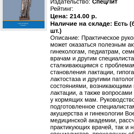
Издательство:
СпецЛит
Рейтинг:
Цена:
214.00 р.
Наличие на складе:
Есть (
шт.)
Описание: Практическое рук
может оказаться полезным а
гинекологам, педиатрам, се
врачам и другим специалиста
сталкивающимся с проблема
становления лактации, гипога
лактостаза и другими патоло
состояниями, возникающими 
лактации, а также вопросами
у кормящих мам. Руководство
подготовленное специалист
акушерства и гинекологии Во
медицинской академии, рассч
практикующих врачей, так и н