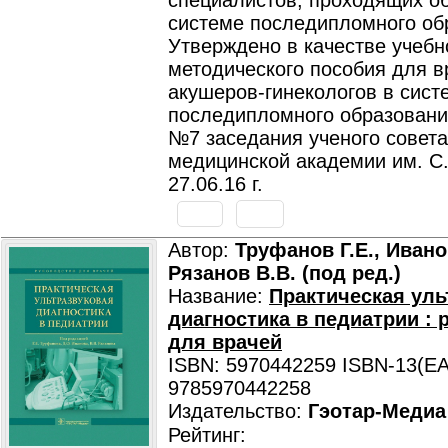
специалистов, проходящих о
системе последипломного об
Утверждено в качестве учебн
методического пособия для в
акушеров-гинекологов в сист
последипломного образовани
№7 заседания ученого совета
медицинской академии им. С.
27.06.16 г.
Автор:
Труфанов Г.Е., Ивано
Рязанов В.В. (под ред.)
Название:
Практическая уль
диагностика в педиатрии : 
для врачей
ISBN: 5970442259 ISBN-13(EA
9785970442258
Издательство:
Гэотар-Медиа
Рейтинг: