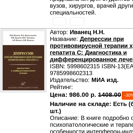
вузов, хирургов, врачей друг
специальностей.
Автор:
Иванец Н.Н.
Название:
Депрессии при
противовирусной терапии х
гепатита С: Диагностика и
дифференцированное лече
ISBN: 5998602315 ISBN-13(EA
9785998602313
Издательство:
МИА изд.
Рейтинг:
Цена:
986.00 р.
1408.00
-30
Наличие на складе:
Есть (
шт.)
Описание: В книге подробно 
психопатологические и терап
особенности интерферон-ин