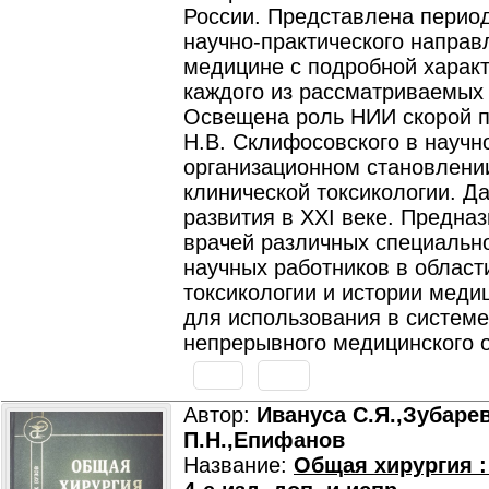
России. Представлена период
научно-практического направ
медицине с подробной харак
каждого из рассматриваемых
Освещена роль НИИ скорой 
Н.В. Склифосовского в научн
организационном становлени
клинической токсикологии. Да
развития в XXI веке. Предна
врачей различных специальн
научных работников в област
токсикологии и истории меди
для использования в системе
непрерывного медицинского 
Автор:
Ивануса С.Я.,Зубаре
П.Н.,Епифанов
Название:
Общая хирургия :