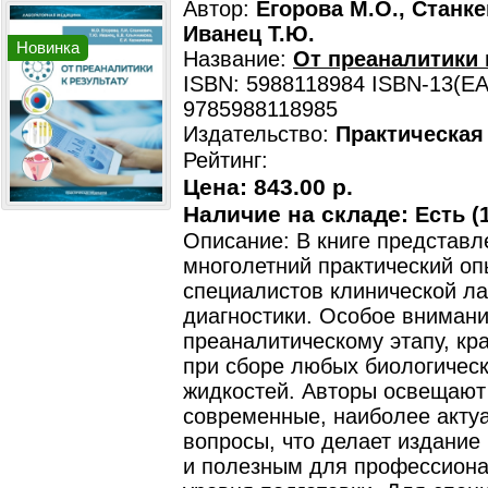
Автор:
Егорова М.О., Станке
Иванец Т.Ю.
Новинка
Название:
От преаналитики 
ISBN: 5988118984 ISBN-13(EA
9785988118985
Издательство:
Практическая
Рейтинг:
Цена:
843.00 р.
Наличие на складе:
Есть (1
Описание: В книге представл
многолетний практический оп
специалистов клинической л
диагностики. Особое вниман
преаналитическому этапу, кр
при сборе любых биологичес
жидкостей. Авторы освещают
современные, наиболее акту
вопросы, что делает издание
и полезным для профессиона