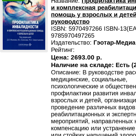
Название:
Профилактика ин
и комплексная реабилитац
помощь у взрослых и детей
руководство
ISBN: 5970497266 ISBN-13(EA
9785970497265
Издательство:
Гэотар-Медиа
Рейтинг:
Цена:
2693.00 р.
Наличие на складе:
Есть (2
Описание: В руководстве ра
медицинские, социальные,
психологические и обществе
профилактики развития инва
взрослых и детей, организаци
проведение различных видов
реабилитационных и эксперт
мероприятий, направленных 
компенсацию или устранение
или стойких нарушений здоро