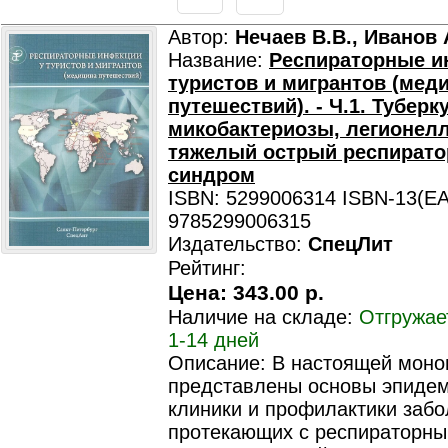
Автор:
Нечаев В.В., Иванов 
Название:
Респираторные и
туристов и мигрантов (мед
путешествий). - Ч.1. Туберк
микобактериозы, легионелл
тяжелый острый респират
синдром
ISBN: 5299006314 ISBN-13(EA
9785299006315
Издательство:
СпецЛит
Рейтинг:
Цена:
343.00 р.
Наличие на складе:
Отгружае
1-14 дней
Описание: В настоящей моно
представлены основы эпидем
клиники и профилактики забо
протекающих с респираторн