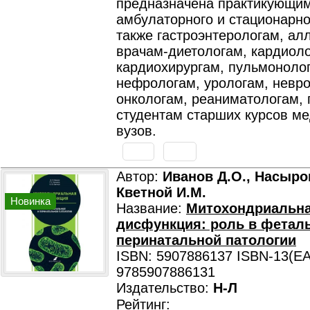
предназначена практикующи
амбулаторного и стационарно
также гастроэнтерологам, ал
врачам-диетологам, кардиоло
кардиохирургам, пульмоноло
нефрологам, урологам, невро
онкологам, реаниматологам, 
студентам старших курсов м
вузов.
Автор:
Иванов Д.О., Насыров
Кветной И.М.
Новинка
Название:
Митохондриальн
дисфункция: роль в фетал
перинатальной патологии
ISBN: 5907886137 ISBN-13(EA
9785907886131
Издательство:
Н-Л
Рейтинг: