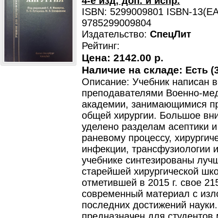
4-е изд, доп. и испр.
ISBN: 5299009801 ISBN-13(EA
9785299009804
Издательство:
СпецЛит
Рейтинг:
Цена:
2142.00 р.
Наличие на складе:
Есть (3
Описание: Учебник написан 
преподавателями Военно-ме
академии, занимающимися п
общей хирургии. Большое вн
уделено разделам асептики и
раневому процессу, хирургич
инфекции, трансфузиологии и
учебнике синтезированы луч
старейшей хирургической шк
отметившей в 2015 г. свое 21
современный материал с из
последних достижений науки.
предназначен для студентов