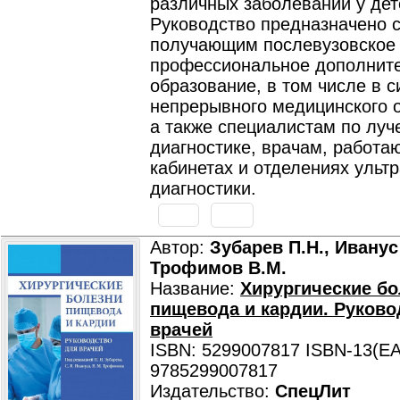
различных заболеваний у дет
Руководство предназначено 
получающим послевузовское
профессиональное дополнит
образование, в том числе в 
непрерывного медицинского 
а также специалистам по луч
диагностике, врачам, работа
кабинетах и отделениях ульт
диагностики.
Автор:
Зубарев П.Н., Иванус 
Трофимов В.М.
Название:
Хирургические б
пищевода и кардии. Руково
врачей
ISBN: 5299007817 ISBN-13(EA
9785299007817
Издательство:
СпецЛит