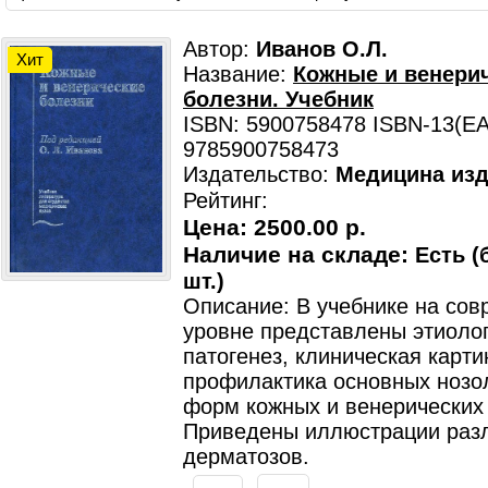
Автор:
Иванов О.Л.
Хит
Название:
Кожные и венери
болезни. Учебник
ISBN: 5900758478 ISBN-13(EA
9785900758473
Издательство:
Медицина изд
Рейтинг:
Цена:
2500.00 р.
Наличие на складе:
Есть (
шт.)
Описание: В учебнике на со
уровне представлены этиолог
патогенез, клиническая карти
профилактика основных нозо
форм кожных и венерических
Приведены иллюстрации раз
дерматозов.