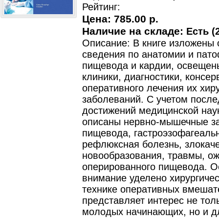
Рейтинг:
Цена:
785.00 р.
Наличие на складе:
Есть (2
Описание: В книге изложены
сведения по анатомии и пат
пищевода и кардии, освещен
клиники, диагностики, консер
оперативного лечения их хир
заболеваний. С учетом после
достижений медицинской наук
описаны нервно-мышечные з
пищевода, гастроэзофагеаль
рефлюксная болезнь, злокач
новообразования, травмы, ож
оперированного пищевода. О
внимание уделено хирургичес
технике оперативных вмешате
представляет интерес не тол
молодых начинающих, но и д