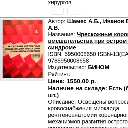
хирургов.
Автор:
Шамес А.Б., Иванов В
А.В.
Название:
Чрескожные кор
вмешательства при остром
синдроме
ISBN: 5950008650 ISBN-13(EA
9785950008658
Издательство:
БИНОМ
Рейтинг:
Цена:
1550.00 р.
Наличие на складе:
Есть (
шт.)
Описание: Освещены вопрос
кровоснабжения миокарда,
рентгеноанатомии коронарног
механизмов развития острого