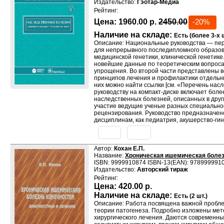
Издательство:
Гэотар-Медиа
Рейтинг:
Цена:
1960.00 р.
2450.00
-20%
Наличие на складе:
Есть (более 3-х ш
Описание: Национальные руководства — пер
для непрерывного последипломного образов
медицинской генетики, клинической генетике
новейшие данные по теоретическим вопросам
упрощения. Во второй части представлены в
принципов лечения и профилактики отдельн
них можно найти ссылки [см. «Перечень нас
руководству на компакт-диске включает бо
наследственных болезней, описанных в друг
участие ведущие ученые разных специальнос
рецензирования. Руководство предназначено
дисциплинам, как педиатрия, акушерство-ги
Автор:
Кохан Е.П.
Название:
Хроническая ишемическая болезн
ISBN: 9999910874 ISBN-13(EAN): 978999991
Издательство:
Авторский тираж
Рейтинг:
Цена:
420.00 р.
Наличие на складе:
Есть (2 шт.)
Описание: Работа посвящена важной проблем
теории патогенеза. Подробно изложены мет
хирургического лечения. Даются современн