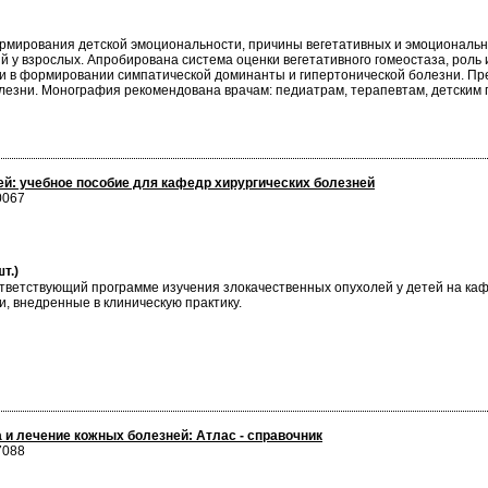
рмирования детской эмоциональности, причины вегетативных и эмоциональны
 у взрослых. Апробирована система оценки вегетативного гомеостаза, роль 
сти в формировании симпатической доминанты и гипертонической болезни.
олезни. Монография рекомендована врачам: педиатрам, терапевтам, детским 
ей: учебное пособие для кафедр хирургических болезней
0067
т.)
тветствующий программе изучения злокачественных опухолей у детей на ка
, внедренные в клиническую практику.
и лечение кожных болезней: Атлас - справочник
7088