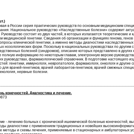
т.)
вая в России серия практических руководств по основным медицинским спе
ания. Национальное руководство «Наследственные болезни» содержит акту
. Руководство состоит из двух частей, в которых излагаются теоретические и
 медицинской генетики. Сведения об организации и функциях генома, генов
опросы клинической генетики, а именно методы диагностики наследственных 
ых нозологических форм. Поскольку в национальных руководствах по другим
ледственных болезней (синдромов), описание которых представлено в других 
лее полную информацию по некоторым главам, электронную версию руководст
их руководствах, фармакологический справочник. В подготовке настоящего и
тей: генетики, иммунологи, невропатологи, фармакологи, онкологи и другие
 для врачей-генетиков, врачей лаборантов-генетиков, врачей смежных специ
некология, нервные болезни.
ь конечностей. Диагностика и лечение.
0873
е - лечению больных с хронической ишемической болезнью конечностей, выз
оды диагностики с применением традиционных и новейших высокоинформати
ые методы и схемы лечения, применяемые в стационарных и амбулаторных у