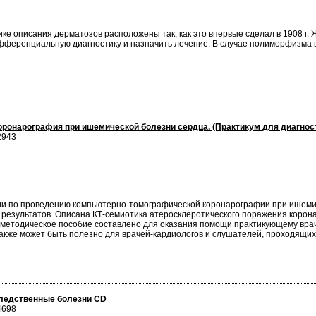
ке описания дерматозов расположены так, как это впервые сделал в 1908 г. 
ифференциальную диагностику и назначить лечение. В случае полиморфизма
ронарография при ишемической болезни сердца. (Практикум для диагнос
2943
и по проведению компьютерно-томографической коронарографии при ишемич
результатов. Описана КТ-семиотика атеросклеротического поражения корона
-методическое пособие составлено для оказания помощи практикующему врач
акже может быть полезно для врачей-кардиологов и слушателей, проходящих
следственные болезни CD
4698