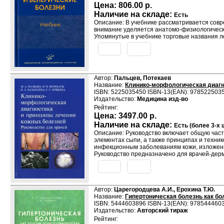
Цена:
806.00 р.
Наличие на складе:
Есть
Описание: В учебнике рассматривается сов
внимание уделяется анатомо-физиологическ
Упомянутые в учебнике торговые названия л
Автор:
Пальцев, Потекаев
Название:
Клинико-морфологическая диагн
ISBN: 5225035450 ISBN-13(EAN): 978522503
Издательство:
Медицина изд-во
Рейтинг:
Цена:
3497.00 р.
Наличие на складе:
Есть (более 3-х ш
Описание: Руководство включает общую част
элементах сыпи, а также принципах и техни
инфекционным заболеваниям кожи, изложены
Руководство предназначено для врачей-дерм
Автор:
Царегородцева А.И., Ерохина Т.Ю.
Название:
Гипертоническая болезнь как бо
ISBN: 5444603896 ISBN-13(EAN): 978544460
Издательство:
Авторский тираж
Рейтинг: