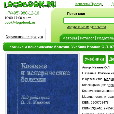
Контакты/Проезд
Д
+7(495) 980-12-16
Поиск книг
10:00-17:00 пн-пт
book@logobook.ru
Зарубежные издательства
Зарубежная литература
Авторы
Каталог
Издатель
|
|
Кожные и венерические болезни. Учебник Иванов О.Л. 9
Учебники
Де
Автор:
Иванов О.Л.
Название:
Кожные и 
Издательство:
Медиц
Классификация:
Дерм
Клиническая медици
Медицинская литера
ISBN: 5900758478
ISBN-13(EAN): 97859