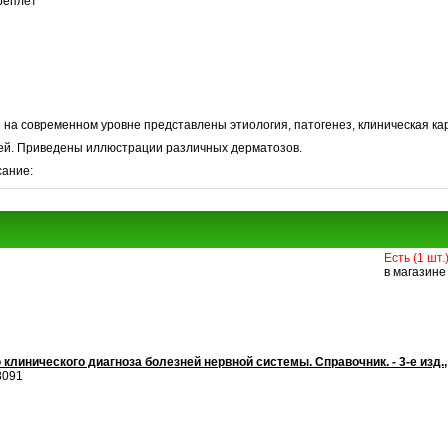
реплет
 на современном уровне представлены этиология, патогенез, клиническая к
ей. Приведены иллюстрации различных дерматозов.
сание:
Есть (1 шт.
в магазине
инического диагноза болезней нервной системы. Справочник. - 3-е изд., 
8091