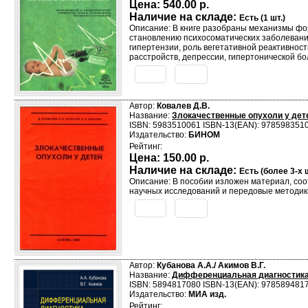
Цена:
540.00 р.
Наличие на складе:
Есть (1 шт.)
Описание: В книге разобраны механизмы фо
становлению психосоматических заболеваний
гипертензии, роль вегетативной реактивно
расстройств, депрессии, гипертонической б
Автор:
Ковалев Д.В.
Название:
Злокачественные опухоли у дет
ISBN: 5983510061 ISBN-13(EAN): 978598351
Издательство:
БИНОМ
Рейтинг:
Цена:
150.00 р.
Наличие на складе:
Есть (более 3-х ш
Описание: В пособии изложен материал, соо
научных исследований и передовые методики
Автор:
Кубанова А.А./ Акимов В.Г.
Название:
Дифференциальная диагностика 
ISBN: 5894817080 ISBN-13(EAN): 978589481
Издательство:
МИА изд.
Рейтинг: