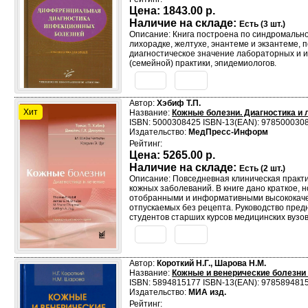
Цена:
1843.00 р.
Наличие на складе:
Есть (3 шт.)
Описание: Книга построена по синдромальн
лихорадке, желтухе, энантеме и экзантеме,
диагностическое значение лабораторных и и
(семейной) практики, эпидемиологов.
Автор:
Хэбиф Т.П.
Хит
Название:
Кожные болезни. Диагностика и 
ISBN: 5000308425 ISBN-13(EAN): 978500030
Издательство:
МедПресс-Информ
Рейтинг:
Цена:
5265.00 р.
Наличие на складе:
Есть (2 шт.)
Описание: Повседневная клиническая практи
кожных заболеваний. В книге дано краткое
отобранными и информативными высококачес
отпускаемых без рецепта. Руководство предн
студентов старших курсов медицинских вузов
Автор:
Короткий Н.Г., Шарова Н.М.
Название:
Кожные и венерические болезни
ISBN: 5894815177 ISBN-13(EAN): 978589481
Издательство:
МИА изд.
Рейтинг: