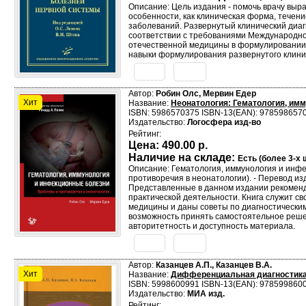
Описание: Цель издания - помочь врачу выра
особенности, как клиническая форма, течен
заболеваний. Развернутый клинический диаг
соответствии с требованиями Международно
отечественной медицины в формулировании д
навыки формулирования развернутого клинич
Автор:
Робин Олс, Мервин Едер
Хит
Название:
Неонатология: Гематология, им
ISBN: 5986570375 ISBN-13(EAN): 978598657
Издательство:
Логосфера изд-во
Рейтинг:
Цена:
490.00 р.
Наличие на складе:
Есть (более 3-х ш
Описание: Гематология, иммунология и инфекцио
противоречия в неонатологии). - Перевод изд.
Представленные в данном издании рекомен
практической деятельности. Книга служит 
медицины и даны советы по диагностическим
возможность принять самостоятельное решен
авторитетность и доступность материала.
Автор:
Казанцев А.П., Казанцев В.А.
Хит
Название:
Дифференциальная диагностика
ISBN: 5998600991 ISBN-13(EAN): 978599860
Издательство:
МИА изд.
Рейтинг: