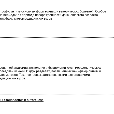
 профилактике основных форм кожных и венерических болезней. Особое
е периоды: от периода новорожденности до юношеского возраста.
ких факультетов медицинских вузов
дения об анатомии, гистологии и физиологии кожи, морфологических
сследований кожи. В двух разделах, посвященных неинфекционным и
 дерматозов. Текст сопровождается цветными фотографиями.
едицинских вузов.
пы становления в онтогенезе