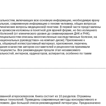
циальностям, включающих всю основную информацию, необходимую врачу
альную, современную информацию о геноме человека, общих вопросах
 клинические вопросы медицинской генетики. В первой части представлены
 и хромосом изложены в понятной для врачей форме, но без излишнего
болезней (от клинического уровня до секвенирования ДНК и РНК),
 специальностям описаны многочисленные наследственные болезни, на
национальных руководствах» на компакт-диске]. Приложение к
ва, обширный иллюстративный материал, приложения, перечень
здания в качестве авторов-составителей и рецензентов принимали
 специалисты. Все рекомендации прошли этап независимого
альностей, интернов, ординаторов, аспирантов, особенно по таким
ванной атеросклерозом. Книга состоит из 10 разделов. Отражены
вных технологий. Приведены современные методы консервативного и
словиях. Дан большой список рекомендуемой литературы. Предназначено