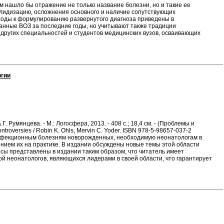
м нашло бы отражение не только название болезни, но и такие ее
алидизацию, осложнения основного и наличие сопутствующих
дходы к формулированию развернутого диагноза приведены в
анные ВОЗ за последние годы, но учитывают также традиции
 других специальностей и студентов медицинских вузов, осваивающих
огии
. Румянцева. - М.: Логосфера, 2013. - 408 с.; 18,4 см. - (Проблемы и
roversies / Robin K. Ohls, Mervin C. Yoder. ISBN 978-5-98657-037-2
нфекционным болезням новорожденных, необходимую неонатологам в
ием их на практике. В издании обсуждены новые темы этой области
сы представлены в издании таким образом, что читатель имеет
й неонатологов, являющихся лидерами в своей области, что гарантирует