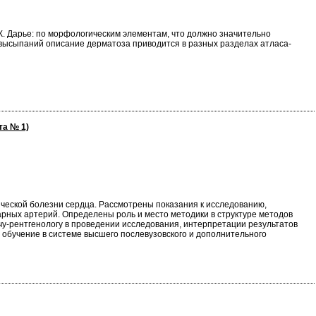
Ж. Дарье: по морфологическим элементам, что должно значительно
 высыпаний описание дерматоза приводится в разных разделах атласа-
та № 1)
еской болезни сердца. Рассмотрены показания к исследованию,
рных артерий. Определены роль и место методики в структуре методов
у-рентгенологу в проведении исследования, интерпретации результатов
 обучение в системе высшего послевузовского и дополнительного