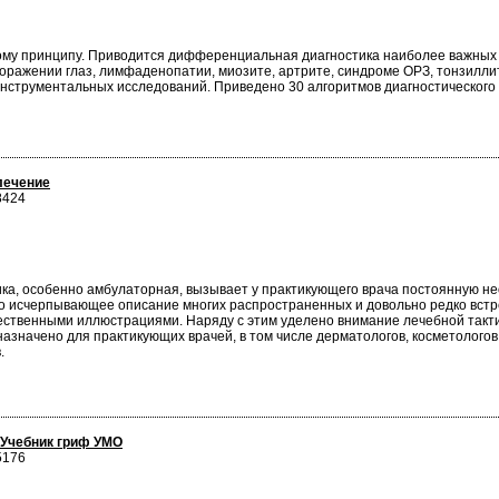
ому принципу. Приводится дифференциальная диагностика наиболее важных
 поражении глаз, лимфаденопатии, миозите, артрите, синдроме ОРЗ, тонзилл
нструментальных исследований. Приведено 30 алгоритмов диагностического 
лечение
8424
ка, особенно амбулаторная, вызывает у практикующего врача постоянную не
, но исчерпывающее описание многих распространенных и довольно редко вс
твенными иллюстрациями. Наряду с этим уделено внимание лечебной тактике
азначено для практикующих врачей, в том числе дерматологов, косметологов
.
 Учебник гриф УМО
5176