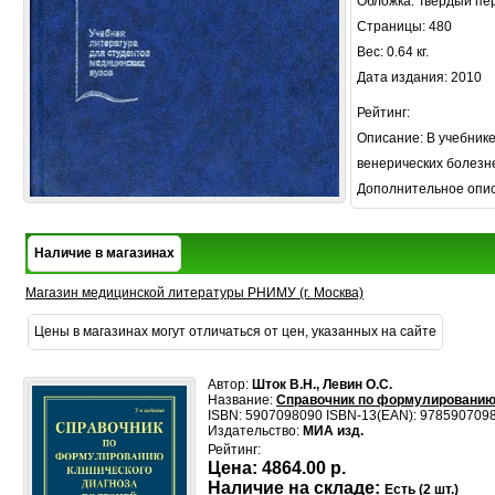
Обложка: Твердый пе
Страницы: 480
Вес: 0.64 кг.
Дата издания: 2010
Рейтинг:
Описание: В учебнике
венерических болезн
Дополнительное опи
Наличие в магазинах
Магазин медицинской литературы РНИМУ (г. Москва)
Цены в магазинах могут отличаться от цен, указанных на сайте
Автор:
Шток В.Н., Левин О.С.
Название:
Справочник по формулированию кл
ISBN: 5907098090 ISBN-13(EAN): 978590709
Издательство:
МИА изд.
Рейтинг:
Цена:
4864.00 р.
Наличие на складе:
Есть (2 шт.)