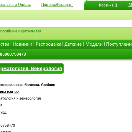
оставка и Оплата
Помощь/Возврат
Мо
Корзина ()
Российские издательства
ства
Новинки
Распродажа
Детские
Модели
Поступлени
|
|
|
|
|
785900758473
рматология. Венерология
венерические болезни. Учебник
ина изд-во
атология и венерология
на
тура
00758473