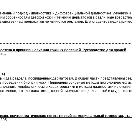
ременный подход к диагностике и дифференциальной диагностике, лечению и
им особенностям детской кожи и течению дерматозов в различные возрастны
екарственных препаратов не являются рекламой. Для студентов педиатричес
остика и принципы лечения кожных болезней. Руководство для врачей
5457
т.)
ь и два раздела, посвященных дерматозам. В общей части представлены све
ке проведения биопсии кожи. Приведены основные методы гистологических и
 клинико-морфологические характеристики и методы диагностики и лечения
атологов, патологоанатомов, врачей смежных специальностей и студентов м
лезнь психосоматическая: вегетативный и эмоциональный гомеостаз, эта
3895