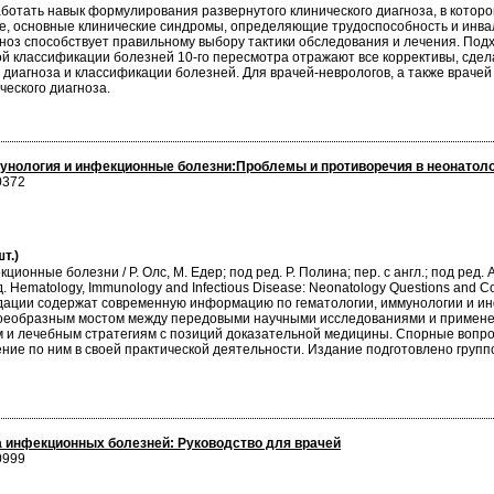
ботать навык формулирования развернутого клинического диагноза, в которо
ие, основные клинические синдромы, определяющие трудоспособность и инв
ноз способствует правильному выбору тактики обследования и лечения. По
й классификации болезней 10-го пересмотра отражают все коррективы, сдел
иагноза и классификации болезней. Для врачей-неврологов, а также врачей
еского диагноза.
мунология и инфекционные болезни:Проблемы и противоречия в неонатол
0372
т.)
нные болезни / Р. Олс, М. Едер; под ред. Р. Полина; пер. с англ.; под ред. А.Г
 Hematology, Immunology and Infectious Disease: Neonatology Questions and Cont
дации содержат современную информацию по гематологии, иммунологии и и
своеобразным мостом между передовыми научными исследованиями и применен
 и лечебным стратегиям с позиций доказательной медицины. Спорные вопро
ие по ним в своей практической деятельности. Издание подготовлено группо
 инфекционных болезней: Руководство для врачей
0999