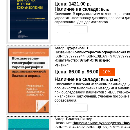
Цена:
1421.00 р.
Наличие на складе:
Есть
Описание: В предлагаемом атласе-справочни
упростить постановку диагноза, провести д
справочника. Для дерматологов.
Автор:
Труфанов Г.Е.
Название:
Компьютеро-томографическая ко
ISBN: 5939792944 ISBN-13(EAN): 978593979
Издательство:
ЭЛБИ-СПб изд-во
Рейтинг:
Цена:
86.00 р.
96.00
-10%
Наличие на складе:
Есть (3 шт.)
Описание: В пособии изложены рекомендаци
особенности выполнения методики и анализ 
при обследовании пациентов с ИБС. Учебно
и написании заключений. Учебное пособие т
образования.
Автор:
Бочков, Гинтер
Название:
Национальное руководство. На
ISBN: 5970424692 ISBN-13(EAN): 978597042