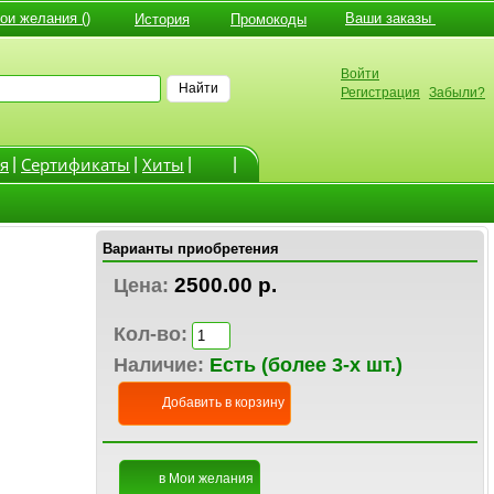
и желания ()
Ваши заказы
История
Промокоды
Войти
Найти
Регистрация
Забыли?
я
Cертификаты
Хиты
|
|
|
|
Варианты приобретения
2500.00 р.
Цена:
Кол-во:
Наличие:
Есть (более 3-х шт.)
Добавить в корзину
в Мои желания