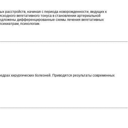
х расстройств, начиная с периода новорожденности, ведущих к
исходного вегетативного тонуса в становлении артериальной
 Предложены дифференцированные схемы лечения вегетативных
психиатрам, психологам.
федрах хирургических болезней. Приводятся результаты современных