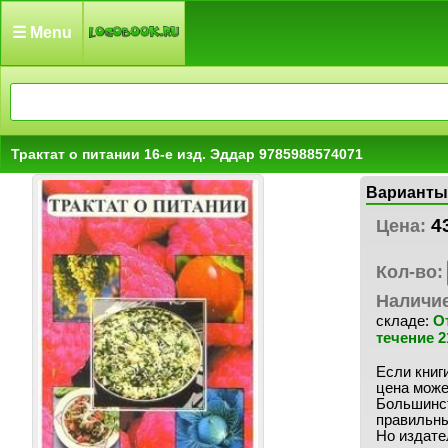
☰ Menu
Трактат о питании 16-е изд. Эддар 9785988574071
Варианты
4
Цена:
Кол-во:
Наличи
складе:
О
течение 2
Если книги
цена може
Большинст
правильны
Но издате