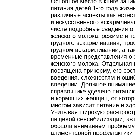
Основное место в книге зан
питания детей 1-го года жизн
различные аспекты как естест
и искусственного вскармлива
числе подробные сведения о
женского молока, режиме и т
грудного вскармливания, про
грудном вскармливании, а та
временные представления о 
женского молока. Отдельная 
посвящена прикорму, его сост
введения, сложностям и ошиб
введении. Должное внимание
справочнике уделено питани
и кормящих женщин, от котор
многом зависит питание и зд
Учитывая широкую рас-прост
пищевой сенсибилизации, ав
обошли вниманием проблему
алиментарной профилактики