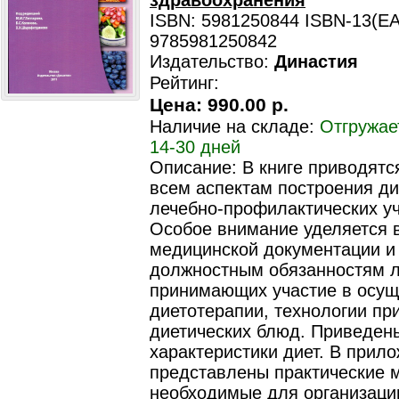
здравоохранения
ISBN: 5981250844 ISBN-13(EA
9785981250842
Издательство:
Династия
Рейтинг:
Цена:
990.00 р.
Наличие на складе:
Отгружае
14-30 дней
Описание: В книге приводятс
всем аспектам построения ди
лечебно-профилактических у
Особое внимание уделяется 
медицинской документации и
должностным обязанностям л
принимающих участие в осу
диетотерапии, технологии пр
диетических блюд. Приведен
характеристики диет. В прил
представлены практические 
необходимые для организаци