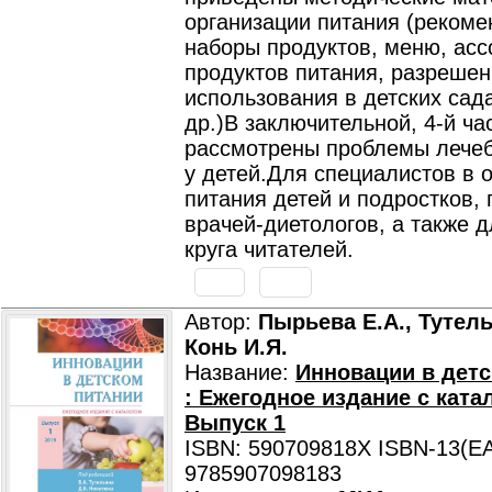
организации питания (реком
наборы продуктов, меню, ас
продуктов питания, разреше
использования в детских сад
др.)В заключительной, 4-й ча
рассмотрены проблемы лечеб
у детей.Для специалистов в 
питания детей и подростков, 
врачей-диетологов, а также 
круга читателей.
Автор:
Пырьева Е.А., Тутель
Конь И.Я.
Название:
Инновации в детс
: Ежегодное издание с ката
Выпуск 1
ISBN: 590709818X ISBN-13(EA
9785907098183