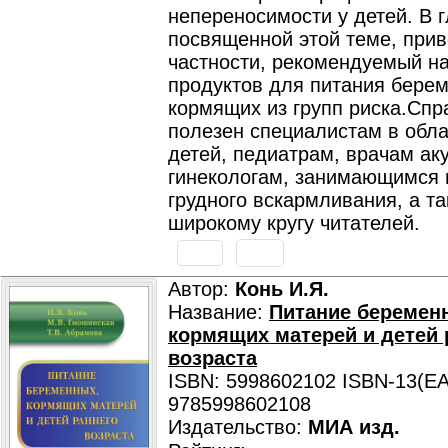
непереносимости у детей. В г
посвященной этой теме, прив
частности, рекомендуемый н
продуктов для питания бере
кормящих из групп риска.Спр
полезен специалистам в обла
детей, педиатрам, врачам ак
гинекологам, занимающимся
грудного вскармливания, а т
широкому кругу читателей.
Автор:
Конь И.Я.
Название:
Питание беремен
кормящих матерей и детей 
возраста
ISBN: 5998602102 ISBN-13(EA
9785998602108
Издательство:
МИА изд.