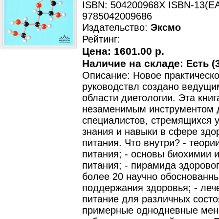
ISBN: 504200968X ISBN-13(EA
9785042009686
Издательство:
Эксмо
Рейтинг:
Цена:
1601.00 р.
Наличие на складе:
Есть (3
Описание: Новое практическ
руководствл создано ведущи
области диетологии. Эта книг
незаменимым инструментом 
специалистов, стремящихся у
знания и навыки в сфере здо
питания. Что внутри? - теори
питания; - основы биохимии 
питания; - пирамида здоровог
более 20 научно обоснованны
поддержания здоровья; - леч
питание для различных состо
примерные однодневные меню