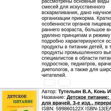
рассмотрены основные виды
смесей для искусственного
вскармливания, дано научно
организации прикорма. Кратк
особенности органов пищева
раннего возраста, большое 
уделено принципам и режиму
подробно характеризуются о
продукты в питании детей, в 
продукты промышленного вы
специалистов в области пита
подростков, педиатров, враче
диетологов, а также для широ
читателей.
Автор:
Тутельян В.А, Конь И
Название:
Детское питание:
для врачей. 3-е изд., перер
ISBN: 599860122X ISBN-13(EA