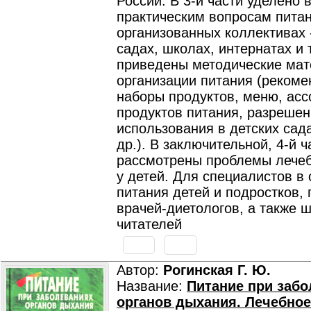
России. В 3-й части уделено
практическим вопросам питан
организованных коллективах 
садах, школах, интернатах и т
приведены методические мат
организации питания (реком
наборы продуктов, меню, ас
продуктов питания, разреше
использования в детских сад
др.). В заключительной, 4-й ч
рассмотрены проблемы лечеб
у детей. Для специалистов в 
питания детей и подростков, 
врачей-диетологов, а также ш
читателей
Автор:
Рогинская Г. Ю.
Название:
Питание при заб
органов дыхания. Лечебное