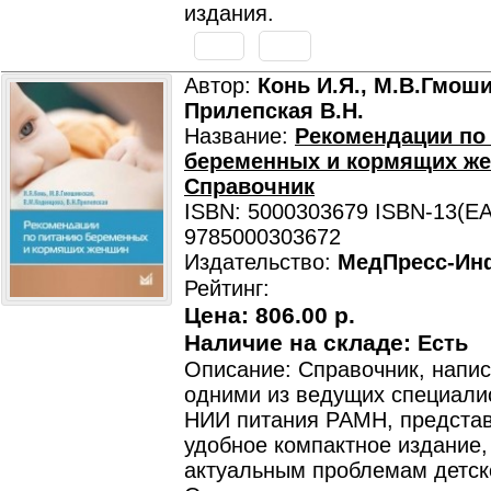
издания.
Автор:
Конь И.Я., М.В.Гмош
Прилепская В.Н.
Название:
Рекомендации по
беременных и кормящих ж
Справочник
ISBN: 5000303679 ISBN-13(EA
9785000303672
Издательство:
МедПресс-Ин
Рейтинг:
Цена:
806.00 р.
Наличие на складе:
Есть
Описание: Справочник, напи
одними из ведущих специали
НИИ питания РАМН, представ
удобное компактное издание
актуальным проблемам детско