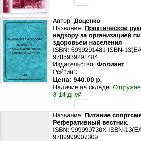
Автор:
Доценко
Название:
Практическое рук
надзору за организацией пи
здоровьем населения
ISBN: 5939291481 ISBN-13(EA
9785939291484
Издательство:
Фолиант
Рейтинг:
Цена:
940.00 р.
Наличие на складе:
Отгружае
3-14 дней
Название:
Питание спортсм
Реферативный вестник.
ISBN: 999990730X ISBN-13(EA
9789999907309