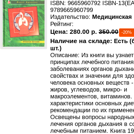
ISBN: 9665960792 ISBN-13(EA
9789665960799
Издательство:
Медицинская 
Рейтинг:
Цена:
280.00 р.
350.00
-20%
Наличие на складе:
Есть (
шт.)
Описание: Из книги вы узнает
принципах лечебного питания
заболеваниях органов дыхани
свойствах и значении для зд
человека основных веществ -
жиров, углеводов, микро- и
макроэлементов, витаминов.
характеристики основных дие
рекомендации по их примене
Освещены вопросы народных
лечения органов дыхания в с
лечебным питанием. Книга 19