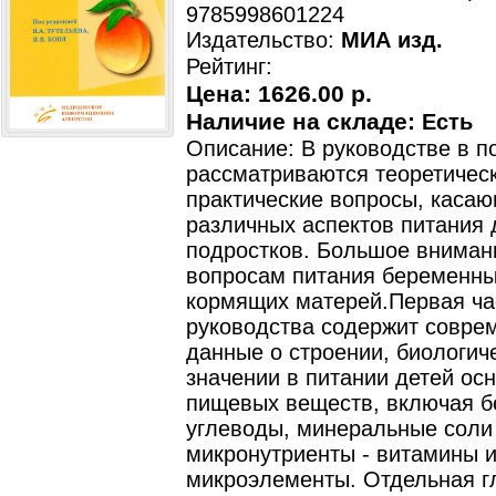
9785998601224
Издательство:
МИА изд.
Рейтинг:
Цена:
1626.00 р.
Наличие на складе:
Есть
Описание: В руководстве в 
рассматриваются теоретическ
практические вопросы, каса
различных аспектов питания 
подростков. Большое вниман
вопросам питания беременн
кормящих матерей.Первая ча
руководства содержит совре
данные о строении, биологич
значении в питании детей ос
пищевых веществ, включая б
углеводы, минеральные соли
микронутриенты - витамины 
микроэлементы. Отдельная г