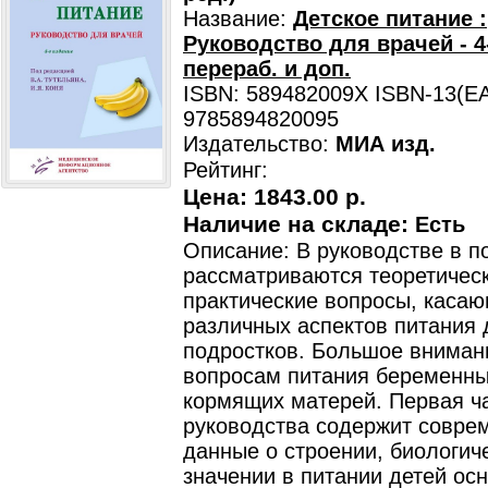
Название:
Детское питание :
Руководство для врачей - 4-
перераб. и доп.
ISBN: 589482009X ISBN-13(EA
9785894820095
Издательство:
МИА изд.
Рейтинг:
Цена:
1843.00 р.
Наличие на складе:
Есть
Описание: В руководстве в 
рассматриваются теоретическ
практические вопросы, каса
различных аспектов питания 
подростков. Большое вниман
вопросам питания беременн
кормящих матерей. Первая ч
руководства содержит совре
данные о строении, биологич
значении в питании детей ос