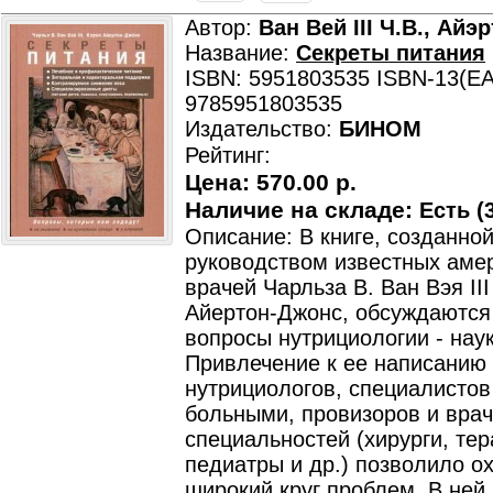
Автор:
Ван Вей III Ч.В., Айэ
Название:
Секреты питания
ISBN: 5951803535 ISBN-13(EA
9785951803535
Издательство:
БИНОМ
Рейтинг:
Цена:
570.00 р.
Наличие на складе:
Есть (3
Описание: В книге, созданно
руководством известных аме
врачей Чарльза В. Ван Вэя III
Айертон-Джонс, обсуждаютс
вопросы нутрициологии - наук
Привлечение к ее написанию 
нутрициологов, специалистов
больными, провизоров и вра
специальностей (хирурги, тер
педиатры и др.) позволило о
широкий круг проблем. В ней