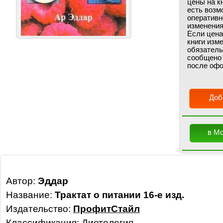
цены на кн
есть возм
оперативн
изменения
Если цена
книги изм
обязатель
сообщено
после офо
Доб
в М
Автор:
Эддар
Название:
Трактат о питании 16-е изд.
Издательство:
ПрофитСтайл
Классификация:
Диетология