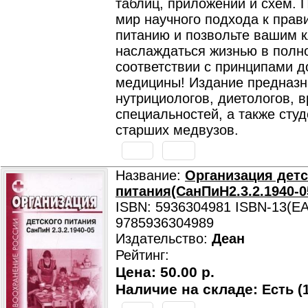
таблиц, приложений и схем. П
мир научного подхода к прав
питанию и позвольте вашим 
наслаждаться жизнью в полн
соответствии с принципами д
медицины! Издание предназн
нутрициологов, диетологов, в
специальностей, а также сту
старших медвузов.
Название:
Организация детс
питания(СанПиН2.3.2.1940-0
ISBN: 5936304981 ISBN-13(EA
9785936304989
Издательство:
Деан
Рейтинг:
Цена:
50.00 р.
Наличие на складе:
Есть (1