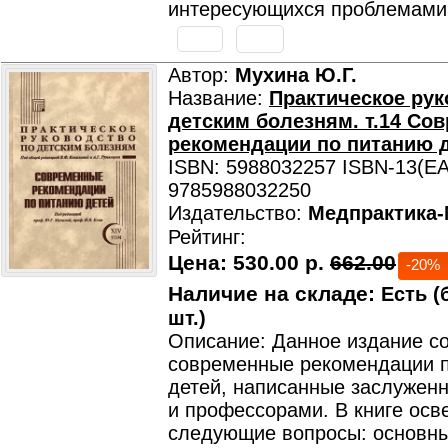
интересующихся проблемами 
Автор:
Мухина Ю.Г.
Название:
Практическое рук
детским болезням. т.14 Со
рекомендации по питанию 
ISBN: 5988032257 ISBN-13(EA
9785988032250
Издательство:
Медпрактика
Рейтинг:
Цена:
530.00 р.
662.00
-20%
Наличие на складе:
Есть (
шт.)
Описание: Данное издание с
современные рекомендации 
детей, написанные заслужен
и профессорами. В книге ос
следующие вопросы: основн