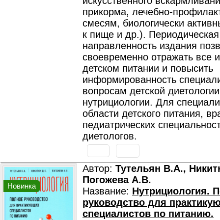
искусственного вскармливани
прикорма, лечебно-профилак
смесям, биологически актив
к пище и др.). Периодическая
направленность издания поз
своевременно отражать все 
детском питании и повысить
информированность специали
вопросам детской диетологии
нутрициологии. Для специали
области детского питания, вр
педиатрических специальност
диетологов.
Автор:
Тутельян В.А., Никит
Погожева А.В.
Новинка
Название:
Нутрициология. 
руководство для практику
специалистов по питанию.