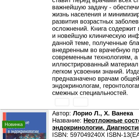
ставит перед врачами всех с
важнейшую задачу - обеспеч
жизнь населения и минимизир
развития возрастных заболев
осложнений. Книга содержит
и новейшую клиническую ин
данной теме, полученные бл
внедренным во врачебную пр
современным технологиям, а 
иллюстрированный материал 
легком усвоении знаний. Изд
предназначено врачам общей
эндокринологам, геронтолога
смежных специальностей.
Автор:
Лорио Л., Х. Ванека
Название:
Неотложные сост
Новинка
эндокринологии. Диагности
ISBN: 597049240X ISBN-13(EA