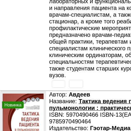
лабораторных и функциональ
и направления пациента на к
врачам-специалистам, а такж
стационар, а кроме того реа
профилактические мероприят
предназначено врачам-педиа
общей практики, терапевтам 
специалистам клинического 
клиническим ординаторам, о
специальностям терапевтичес
также студентам старших кур
вузов.
Автор:
Авдеев
Название:
Тактика ведения 
Новинка
пульмонологии : практичес
ISBN: 5970490466 ISBN-13(EA
9785970490464
Издательство:
Гэотар-Медиа