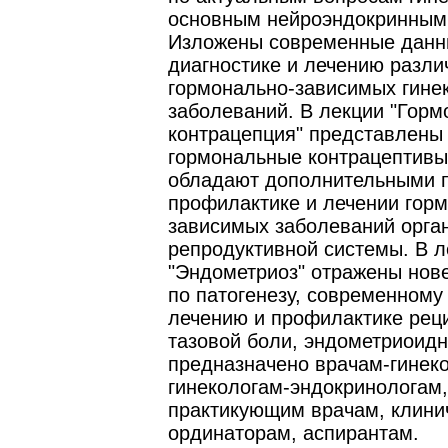
основным нейроэндокринным
Изложены современные данны
диагностике и лечению разли
гормонально-зависимых гине
заболеваний. В лекции "Гор
контрацепция" представлены
гормональные контрацептивы
обладают дополнительными 
профилактике и лечении гор
зависимых заболеваний орга
репродуктивной системы. В л
"Эндометриоз" отражены нов
по патогенезу, современному
лечению и профилактике рец
тазовой боли, эндометриоидн
предназначено врачам-гинек
гинекологам-эндокринологам,
практикующим врачам, клини
ординаторам, аспирантам.