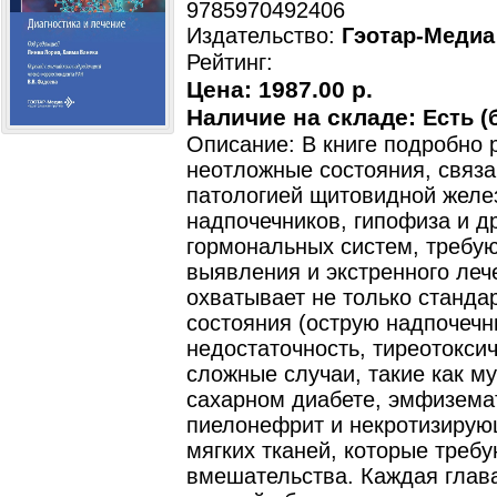
9785970492406
Издательство:
Гэотар-Медиа
Рейтинг:
Цена:
1987.00 р.
Наличие на складе:
Есть (
Описание: В книге подробно
неотложные состояния, связа
патологией щитовидной желе
надпочечников, гипофиза и д
гормональных систем, требу
выявления и экстренного леч
охватывает не только станд
состояния (острую надпочеч
недостаточность, тиреотоксич
сложные случаи, такие как м
сахарном диабете, эмфизема
пиелонефрит и некротизиру
мягких тканей, которые треб
вмешательства. Каждая глав