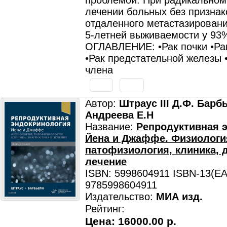
проблемой. При радикальном
лечении больных без признак
отдаленного метастазировани
5-летней выживаемости у 93
ОГЛАВЛЕНИЕ: •Рак почки •Ра
•Рак предстательной железы 
члена
Автор:
Штраус III Д.Ф. Барбь
Андреева Е.Н
Название:
Репродуктивная 
Йена и Джаффе. Физиологи
патофизиология, клиника, 
лечение
ISBN: 5998604911 ISBN-13(EA
9785998604911
Издательство:
МИА изд.
Рейтинг:
Цена:
16000.00 р.