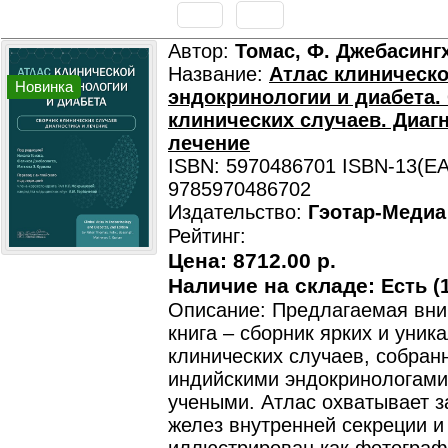
Автор:
Томас, Ф. Джебасингх
Название:
Атлас клиническ
Новинка
эндокринологии и диабета.
клинических случаев. Диагн
лечение
ISBN: 5970486701 ISBN-13(EA
9785970486702
Издательство:
Гэотар-Медиа
Рейтинг:
Цена:
8712.00 р.
Наличие на складе:
Есть (1
Описание: Предлагаемая вни
книга – сборник ярких и уник
клинических случаев, собра
индийскими эндокринологами
учеными. Атлас охватывает з
желез внутренней секреции и