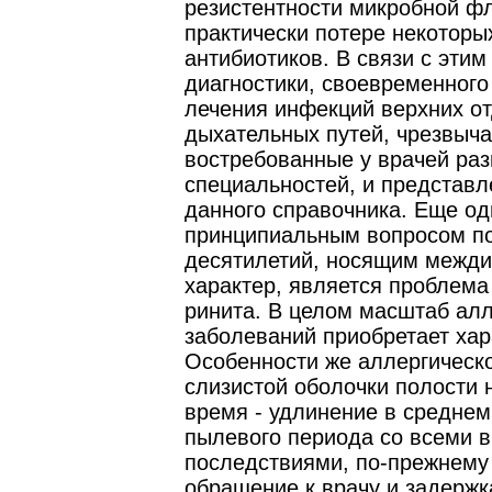
резистентности микробной фл
практически потере некоторы
антибиотиков. В связи с этим
диагностики, своевременного
лечения инфекций верхних о
дыхательных путей, чрезвыч
востребованные у врачей ра
специальностей, и представл
данного справочника. Еще о
принципиальным вопросом п
десятилетий, носящим межд
характер, является проблема
ринита. В целом масштаб алл
заболеваний приобретает хар
Особенности же аллергическ
слизистой оболочки полости 
время - удлинение в среднем
пылевого периода со всеми
последствиями, по-прежнему
обращение к врачу и задержк