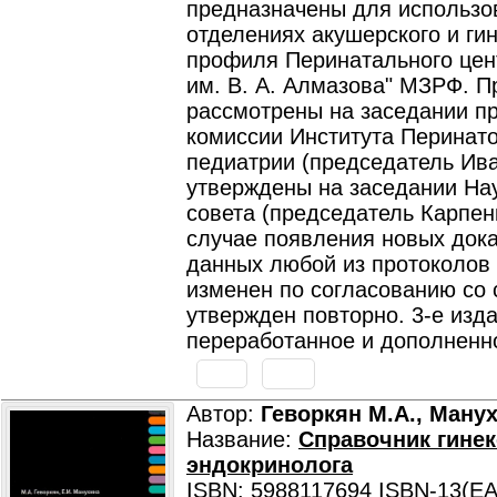
предназначены для использо
отделениях акушерского и ги
профиля Перинатального це
им. В. А. Алмазова" МЗРФ. 
рассмотрены на заседании п
комиссии Института Перинато
педиатрии (председатель Ива
утверждены на заседании На
совета (председатель Карпенк
случае появления новых док
данных любой из протоколов
изменен по согласованию со
утвержден повторно. 3-е изда
переработанное и дополненн
Автор:
Геворкян М.А., Манух
Название:
Справочник гинек
эндокринолога
ISBN: 5988117694 ISBN-13(EA