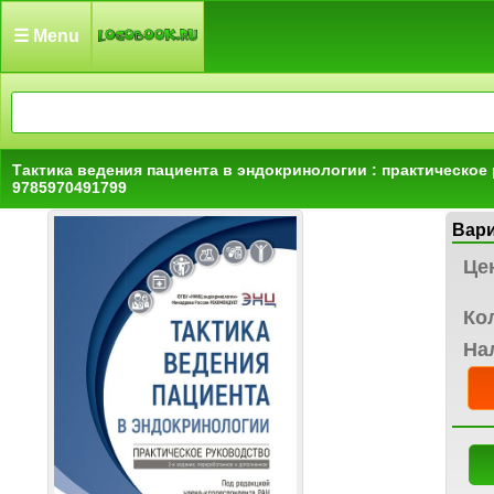
☰ Menu
Тактика ведения пациента в эндокринологии : практическ
9785970491799
Вар
Це
Ко
На