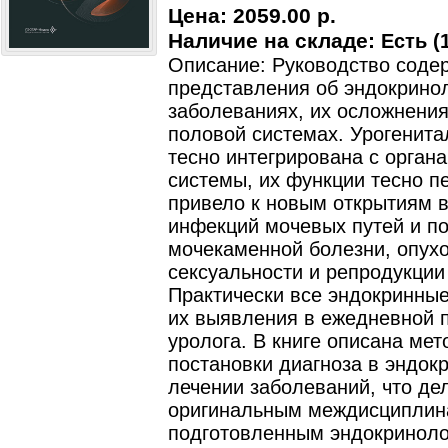
Цена:
2059.00 р.
Наличие на складе:
Есть (1
Описание: Руководство соде
представления об эндокрино
заболеваниях, их осложнения
половой системах. Урогенита
тесно интегрирована с орган
системы, их функции тесно п
привело к новым открытиям 
инфекций мочевых путей и по
мочекаменной болезни, опухо
сексуальности и репродукции
Практически все эндокринны
их выявления в ежедневной п
уролога. В книге описана мет
постановки диагноза в эндок
лечении заболеваний, что де
оригинальным междисциплин
подготовленным эндокриноло