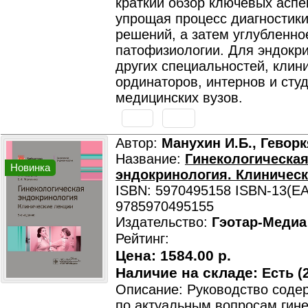
краткий обзор ключевых аспе
упрощая процесс диагностики
решений, а затем углубленно
патофизиологии. Для эндокри
других специальностей, клин
ординаторов, интернов и сту
медицинских вузов.
Автор:
Манухин И.Б., Геворк
Название:
Гинекологическа
Новинка
эндокринология. Клиническ
ISBN: 5970495158 ISBN-13(EA
9785970495155
Издательство:
Гэотар-Медиа
Рейтинг:
Цена:
1584.00 р.
Наличие на складе:
Есть (2
Описание: Руководство содер
по актуальным вопросам гине