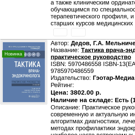
а также клиническим ординат
обучающимся по специально
терапевтического профиля, и
старших курсов медицинских 
Автор:
Дедов, Г.А. Мельнич
Название:
Тактика врача-эн
Новинка
практическое руководство
ISBN: 5970486558 ISBN-13(EA
9785970486559
Издательство:
Гэотар-Медиа
Рейтинг:
Цена:
3802.00 р.
Наличие на складе:
Есть (1
Описание: Практическое рук
современную и актуальную 
алгоритмах диагностики, леч
методах профилактики эндок