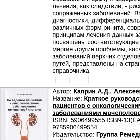
лечения, как следствие, - рис
сопряженных заболеваний. В
диагностики, дифференциаль
различных форм ринита, со
принципам лечения данных з
посвящены соответствующие 
многие другие проблемы, ка
заболеваний верхних отдело
путей, представлены на стра
справочника.
Автор:
Каприн А.Д., Алексее
Название:
Краткое руководс
пациентов с онкологически
заболеваниями мочеполов
ISBN: 5906499555 ISBN-13(EA
9785906499554
Издательство:
Группа Ремед