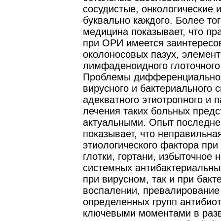
сосудистые, онкологические и 
буквально каждого. Более то
медицина показывает, что пра
при ОРИ имеется заинтересо
околоносовых пазух, элемен
лимфаденоидного глоточного
Проблемы дифференциальной
вирусного и бактериального с
адекватного этиотропного и п
лечения таких больных пред
актуальными. Опыт последне
показывает, что неправильна
этиологического фактора при
глотки, гортани, избыточное 
системных антибактериальны
при вирусном, так и при бак
воспалении, превалирование
определенных групп антибиот
ключевыми моментами в разв