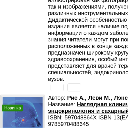
иллюстрирован как фотограф
так и изображениями, получе
различных инструментальных
Дидактической особенностью
издания является наличие п
информации о каждом заболе
знания читатели могут при п
расположенных в конце каждо
предназначен широкому круг
здравоохранения, особый инт
представляет для врачей тер
специальностей, эндокриноло
вузов.
Автор:
Рис А., Леви М., Лэн
Название:
Наглядная клини
Новинка
эндокринология и сахарны
ISBN: 597048864X ISBN-13(EA
9785970488645