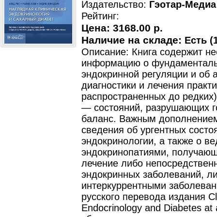
Издательство:
Гэотар-Медиа
Рейтинг:
Цена:
3168.00 р.
Наличие на складе:
Есть (1
Описание: Книга содержит н
информацию о фундаменталь
эндокринной регуляции и об 
диагностики и лечения практи
распространенных до редких
— состояний, разрушающих г
баланс. Важным дополнение
сведения об ургентных состо
эндокринологии, а также о в
эндокринопатиями, получающ
лечение либо непосредствен
эндокринных заболеваний, ли
интеркуррентными заболеван
русского перевода издания Cli
Endocrinology and Diabetes at