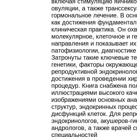
включая стимуляцию яичнико
овуляции, а также транссекс
гормональное лечение. В осн
как достижения фундаменталь
клиническая практика. Он ох
молекулярное, клеточное и г
направления и показывает их
патофизиологии, диагностике
Затронуты такие ключевые те
генетики, факторы окружающ
репродуктивной эндокриноло
достижения в проведении хир
процедур. Книга снабжена п
иллюстрациями высокого кач
изображениями основных ана
структур, эндокринных проце
дисфункций клеток. Для репр
эндокринологов, акушеров-ги
андрологов, а также врачей 
специальностей