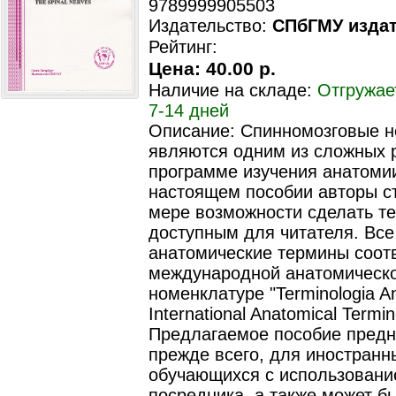
9789999905503
Издательство:
СПбГМУ изда
Рейтинг:
Цена:
40.00 р.
Наличие на складе:
Отгружае
7-14 дней
Описание: Спинномозговые 
являются одним из сложных 
программе изучения анатомии
настоящем пособии авторы с
мере возможности сделать те
доступным для читателя. Все
анатомические термины соот
международной анатомическ
номенклатуре "Terminologia A
International Anatomical Termin
Предлагаемое пособие предн
прежде всего, для иностранн
обучающихся с использовани
посредника, а также может б