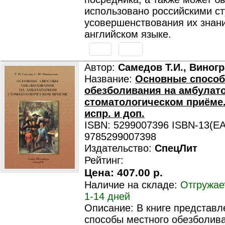
использовано российскими с
усовершенствования их знан
английском языке.
Автор:
Самедов Т.И., Виног
Название:
Основные спосо
обезболивания на амбулат
стоматологическом приёме. -
испр. и доп.
ISBN: 5299007396 ISBN-13(EA
9785299007398
Издательство:
СпецЛит
Рейтинг:
Цена:
407.00 р.
Наличие на складе:
Отгружае
1-14 дней
Описание: В книге представ
способы местного обезболив