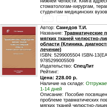
нижней челюсти. Книга адрес
стоматологам-хирургам, тера
студентам медицинских вузов
Автор:
Самедов Т.И.
Название:
Травматические 
мягких тканей челюстно-ли
области (Клиника, диагност
лечение)
ISBN: 5299005504 ISBN-13(EA
9785299005509
Издательство:
СпецЛит
Рейтинг:
Цена:
228.00 р.
Наличие на складе:
Отгружае
1-14 дней
Описание: Пособие посвящен
проблеме травматических по
мягких тканей челюстно-лице