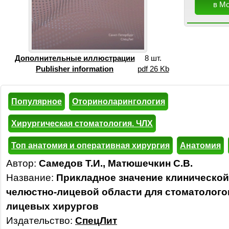
в М
Дополнительные иллюстрации
8 шт.
Publisher information
pdf 26 Kb
Популярное
Оториноларингология
Хирургическая стоматология. ЧЛХ
Топ анатомия и оперативная хирургия
Анатомия
Автор:
Самедов Т.И., Матюшечкин С.В.
Название:
Прикладное значение клинической
челюстно-лицевой области для стоматолого
лицевых хирургов
Издательство:
СпецЛит