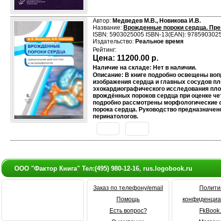
Автор:
Медведев М.В., Новикова И.В.
Название:
Врожденные пороки сердца. Пре
ISBN: 5903025005 ISBN-13(EAN): 978590302
Издательство:
Реальное время
Рейтинг:
Цена:
11200.00 р.
Наличие на складе: Нет в наличии.
Описание: В книге подробно освещены во
изображения сердца и главных сосудов пл
эхокардиографического исследования пло
врождённых пороков сердца при оценке че
подробно рассмотрены морфологические о
порока сердца. Руководство предназначено
перинатологов.
ООО "Фактор Книга" Тел:(495) 980-12-16, rus.logobook.ru
Заказ по телефону/email
Полити
Помощь
конфиденциа
Есть вопрос?
FkBook.