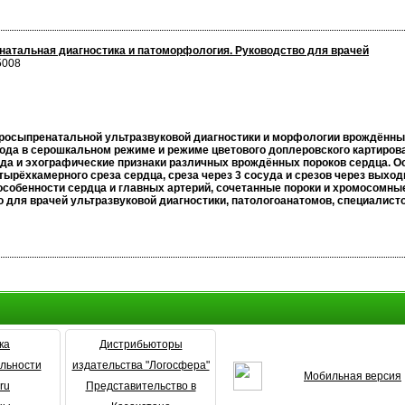
натальная диагностика и патоморфология. Руководство для врачей
5008
просыпренатальной ультразвуковой диагностики и морфологии врождённы
ода в серошкальном режиме и режиме цветового доплеровского картиров
да и эхографические признаки различных врождённых пороков сердца. 
тырёхкамерного среза сердца, среза через 3 сосуда и срезов через вых
собенности сердца и главных артерий, сочетанные пороки и хромосомны
 для врачей ультразвуковой диагностики, патологоанатомов, специалисто
ка
Дистрибьюторы
льности
издательства "Логосфера"
Мобильная версия
ru
Представительство в