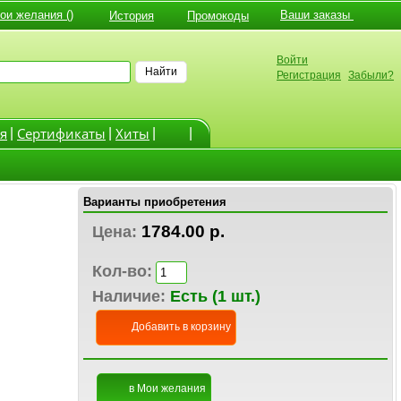
и желания ()
Ваши заказы
История
Промокоды
Войти
Найти
Регистрация
Забыли?
я
Cертификаты
Хиты
|
|
|
|
Варианты приобретения
1784.00 р.
Цена:
Кол-во:
Наличие:
Есть (1 шт.)
Добавить в корзину
в Мои желания