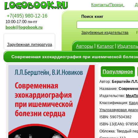
Контакты/Проезд
Д
+7(495) 980-12-16
Поиск книг
10:00-17:00 пн-пт
book@logobook.ru
Зарубежные издательства
Зарубежная литература
Авторы
Каталог
Издатель
|
|
Современная эхокардиография при ишемической болезни
Популярное
Автор:
Берштейн Л.Л.
Название:
Современн
Издательство:
МедПр
Классификация:
Кард
Ультразвуковая диагн
ISBN: 5907504382
ISBN-13(EAN): 97859
Обложка: Твердый пе