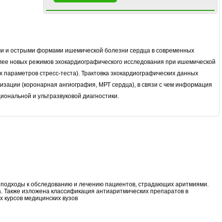
ми и острыми формами ишемической болезни сердца в современных
более новых режимов эхокардиографического исследования при ишемической
 параметров стресс-теста). Трактовка эхокардиографических данных
изации (коронарная ангиография, МРТ сердца), в связи с чем информация
иональной и ультразвуковой диагностики.
 подходы к обследованию и лечению пациентов, страдающих аритмиями.
. Также изложена классификация антиаритмических препаратов в
х курсов медицинских вузов