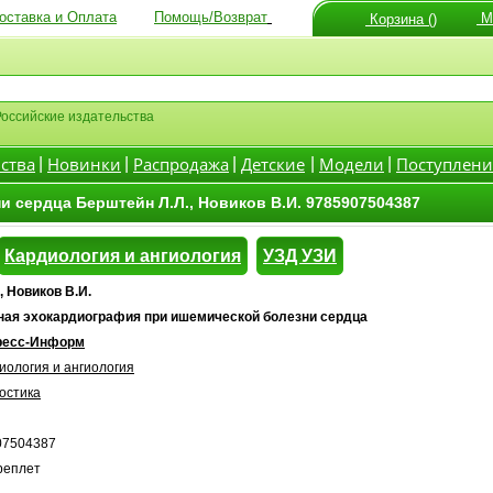
оставка и Оплата
Помощь/Возврат
Мо
Корзина ()
Российские издательства
ства
Новинки
Распродажа
Детские
Модели
Поступлени
|
|
|
|
|
 сердца Берштейн Л.Л., Новиков В.И. 9785907504387
Кардиология и ангиология
УЗД УЗИ
, Новиков В.И.
ая эхокардиография при ишемической болезни сердца
есс-Информ
иология и ангиология
остика
07504387
реплет