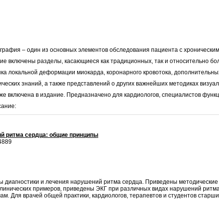
графия – один из основных элементов обследования пациента с хронически
ание включены разделы, касающиеся как традиционных, так и относительно 
нка локальной деформации миокарда, коронарного кровотока, дополнительных
ческих знаний, а также представлений о других важнейших методиках визуал
же включена в издание. Предназначено для кардиологов, специалистов функц
сание:
ий ритма сердца: общие принципы
4889
ы диагностики и лечения нарушений ритма сердца. Приведены методические
клинических примеров, приведены ЭКГ при различных видах нарушений ритма
м. Для врачей общей практики, кардиологов, терапевтов и студентов старши