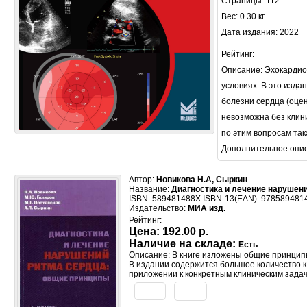
Страницы: 112
Вес: 0.30 кг.
Дата издания: 2022
Рейтинг:
Описание: Эхокардио
условиях. В это изд
болезни сердца (оце
невозможна без клини
по этим вопросам так
Дополнительное опи
Автор:
Новикова Н.А, Сыркин
Название:
Диагностика и лечение нарушен
ISBN: 589481488X ISBN-13(EAN): 978589481
Издательство:
МИА изд.
Рейтинг:
Цена:
192.00 р.
Наличие на складе:
Есть
Описание: В книге изложены общие принцип
В издании содержится большое количество 
приложении к конкретным клиническим задача