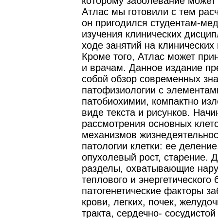
которому заболевание может 
Атлас мы готовили с тем рас
он пригодился студентам-мед
изучения клинических дисципл
ходе занятий на клинических
Кроме того, Атлас может при
и врачам. Данное издание пр
собой обзор современных зна
патофизиологии с элементам
патобиохимии, компактно из
виде текста и рисунков. Начи
рассмотрения основных клет
механизмов жизнедеятельнос
патологии клетки: ее деление,
опухолевый рост, старение. 
разделы, охватывающие нар
теплового и энергетического 
патогенетические факторы з
крови, легких, почек, желудо
тракта, сердечно- сосудистой