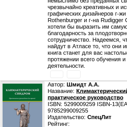
немыслимо без преданных св
чрезвычайно креативных и ис
графических дизайнеров г-жи 
Rothenburger и г-на Rudigger
хотели бы выразить им саму
благодарность за плодотворн
сотрудничество. Надеемся, ч
найдут в Атласе то, что они и
книга станет для вас настоль
протяжении всего обучения и
деятельности.
Автор:
Шмидт А.А.
Название:
Климактерически
практическое руководство
ISBN: 5299009259 ISBN-13(EA
9785299009255
Издательство:
СпецЛит
Рейтинг: