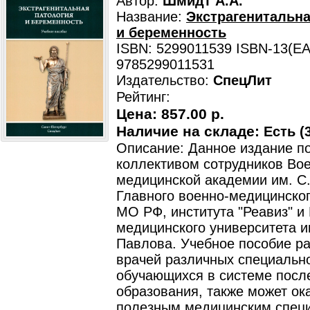
Автор:
Шмидт А.А.
Название:
Экстрагенитальна
и беременность
ISBN: 5299011539 ISBN-13(EA
9785299011531
Издательство:
СпецЛит
Рейтинг:
Цена:
857.00 р.
Наличие на складе:
Есть (3
Описание: Данное издание п
коллективом сотрудников Во
медицинской академии им. С.
Главного военно-медицинско
МО РФ, института "Реавиз" и 
медицинского университета им
Павлова. Учебное пособие ра
врачей различных специальн
обучающихся в системе посл
образования, также может ок
полезным медицинским специ