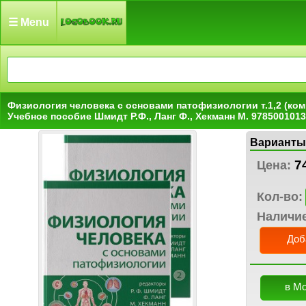
☰ Menu
Физиология человека с основами патофизиологии т.1,2 (ком
Учебное пособие Шмидт Р.Ф., Ланг Ф., Хекманн М. 978500101
Варианты
7
Цена:
Кол-во:
Наличи
Доб
в М