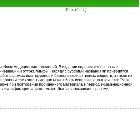
Есть (2 шт.)
учебных медицинских заведений. В издании содержатся основные
иннервации и оттока лимфы. Наряду с русскими названиями приводятся
батываемых ими гормонов и биологически активных веществ, а также их
рактических занятиях, оно может быть использовано в качестве "блок-
а также при повторении пройденного материала в период экзаменационной
ия квалификации, а также может быть использовано врачами-