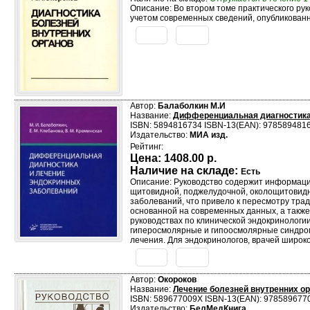
Описание: Во втором томе практического ру
учетом современных сведений, опубликованн
Автор:
Балаболкин М.И
Название:
Дифференциальная диагностика 
ISBN: 5894816734 ISBN-13(EAN): 978589481
Издательство:
МИА изд.
Рейтинг:
Цена:
1408.00 р.
Наличие на складе:
Есть
Описание: Руководство содержит информацию
щитовидной, поджелудочной, околощитовидн
заболеваний, что привело к пересмотру тра
основанной на современных данных, а также
руководствах по клинической эндокринологи
гиперосмолярные и гипоосмолярные синдром
лечения. Для эндокринологов, врачей широк
Автор:
Окороков
Название:
Лечение болезней внутренних орг
ISBN: 589677009X ISBN-13(EAN): 978589677
Издательство:
БелМедКнига