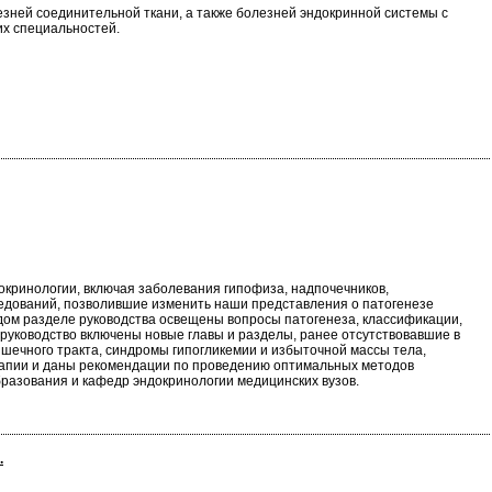
езней соединительной ткани, а также болезней эндокринной системы с
их специальностей.
кринологии, включая заболевания гипофиза, надпочечников,
едований, позволившие изменить наши представления о патогенезе
ждом разделе руководства освещены вопросы патогенеза, классификации,
руководство включены новые главы и разделы, ранее отсутствовавшие в
шечного тракта, синдромы гипогликемии и избыточной массы тела,
рапии и даны рекомендации по проведению оптимальных методов
разования и кафедр эндокринологии медицинских вузов.
.