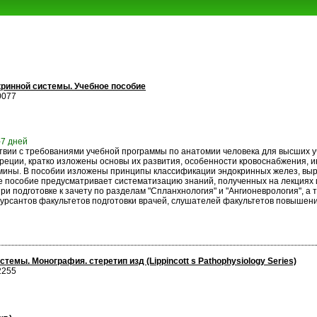
ринной системы. Учебное пособие
0077
-7 дней
ствии с требованиями учебной программы по анатомии человека для высших 
реции, кратко изложены основы их развития, особенности кровоснабжения, 
мины. В пособии изложены принципы классификации эндокринных желез, выра
пособие предусматривает систематизацию знаний, полученных на лекциях и п
ри подготовке к зачету по разделам "Спланхнология" и "Ангионеврология", 
 курсантов факультетов подготовки врачей, слушателей факультетов повышен
емы. Монография. стеретип изд (Lippincott s Pathophysiology Series)
2255