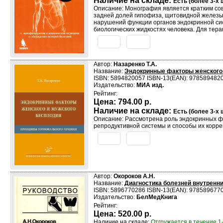
Наличие на складе:
Есть (более 3-х ш
Описание: Монография является кратким со
задней долей гипофиза, щитовидной железы
нарушений функции органов эндокринной сис
биологических жидкостях человека. Для тера
Автор:
Назаренко Т.А.
Название:
Эндокринные факторы женского 
ISBN: 5894820057 ISBN-13(EAN): 978589482
Издательство:
МИА изд.
Рейтинг:
Цена:
794.00 р.
Наличие на складе:
Есть (более 3-х ш
Описание: Рассмотрена роль эндокринных ф
репродуктивной системы и способы их коррек
Автор:
Окороков А.Н.
Название:
Диагностика болезней внутренни
ISBN: 5896770286 ISBN-13(EAN): 978589677
Издательство:
БелМедКнига
Рейтинг:
Цена:
520.00 р.
Наличие на складе:
Отгружается в течение 1