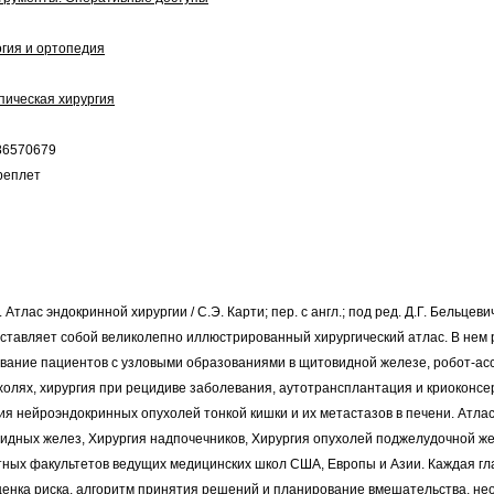
огия и ортопедия
пическая хирургия
86570679
реплет
Атлас эндокринной хирургии / С.Э. Карти; пер. с англ.; под ред. Д.Г. Бельцевича.
ставляет собой великолепно иллюстрированный хирургический атлас. В нем 
ование пациентов с узловыми образованиями в щитовидной железе, робот-ас
холях, хирургия при рецидиве заболевания, аутотрансплантация и криоконс
ия нейроэндокринных опухолей тонкой кишки и их метастазов в печени. Атлас
идных желез, Хирургия надпочечников, Хирургия опухолей поджелудочной жел
ных факультетов ведущих медицинских школ США, Европы и Азии. Каждая гла
ценка риска, алгоритм принятия решений и планирование вмешательства, не