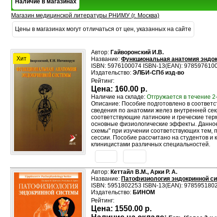
Наличие в магазинах
Магазин медицинской литературы РНИМУ (г. Москва)
Цены в магазинах могут отличаться от цен, указанных на сайте
Автор:
Гайворонский И.В.
Хит
Название:
Функциональная анатомия эндок
ISBN: 5976100074 ISBN-13(EAN): 978597610
Издательство:
ЭЛБИ-СПб изд-во
Рейтинг:
Цена:
160.00 р.
Наличие на складе:
Отгружается в течение 2
Описание: Пособие подготовлено в соответ
сведения по анатомии желез внутренней сек
соответствующие латинские и греческие тер
основные физиологические эффекты. Данное 
схемы" при изучении соответствующих тем, п
сессии. Пособие рассчитано на студентов и
клиницистами различных специальностей.
Автор:
Кеттайл В.М., Арки Р. А.
Название:
Патофизиология эндокринной сист
ISBN: 5951802253 ISBN-13(EAN): 978595180
Издательство:
БИНОМ
Рейтинг:
Цена:
1550.00 р.