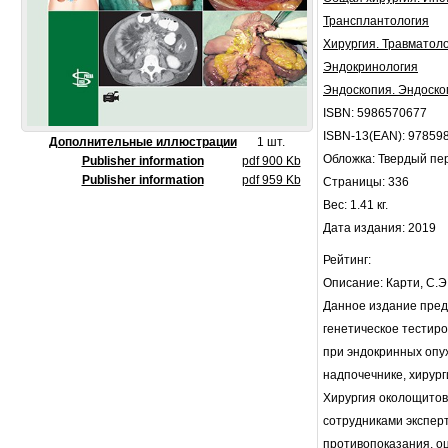
Трансплантология
Хирургия. Травматол
Эндокринология
Эндоскопия. Эндоско
ISBN: 5986570677
ISBN-13(EAN): 97859
Дополнительные иллюстрации
1 шт.
Обложка: Твердый пе
Publisher information
pdf 900 Kb
Publisher information
pdf 959 Kb
Страницы: 336
Вес: 1.41 кг.
Дата издания: 2019
Рейтинг:
Описание: Карти, С.Э. 
Данное издание пред
генетическое тестир
при эндокринных опу
надпочечнике, хирург
Хирургия околощитов
сотрудниками эксперт
противопоказания, о