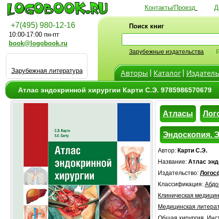
Контакты/Проезд
Д
+7(495) 980-12-16
Поиск книг
10:00-17:00 пн-пт
book@logobook.ru
Зарубежные издательства
Зарубежная литература
Авторы
Каталог
Издатель
|
|
Атлас эндокринной хирургии Карти С.Э. 9785986570679
Атласы
Лог
Эндоскопия. 
Автор:
Карти С.Э.
Название:
Атлас энд
Издательство:
Логос
Классификация:
Абдо
Клиническая медици
Медицинская литера
Общая хирургия. Инс