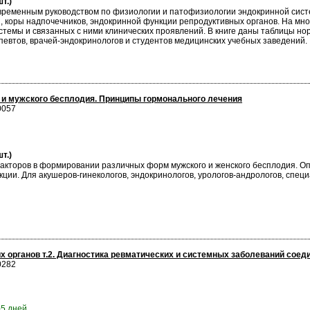
т.)
временным руководством по физиологии и патофизиологии эндокринной сист
, коры надпочечников, эндокринной функции репродуктивных органов. На м
темы и связанных с ними клинических проявлений. В книге даны таблицы но
певтов, врачей-эндокринологов и студентов медицинских учебных заведений.
и мужского бесплодия. Принципы гормонального лечения
0057
т.)
акторов в формировании различных форм мужского и женского бесплодия. О
ции. Для акушеров-гинекологов, эндокринологов, урологов-андрологов, специ
х органов т.2. Диагностика ревматических и системных заболеваний соед
0282
-5 дней