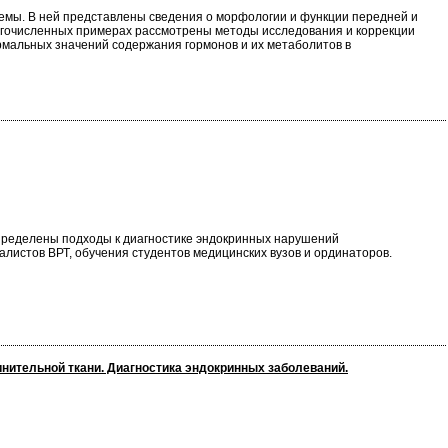
емы. В ней представлены сведения о морфологии и функции передней и
ногочисленных примерах рассмотрены методы исследования и коррекции
рмальных значений содержания гормонов и их метаболитов в
пределены подходы к диагностике эндокринных нарушений
алистов ВРТ, обучения студентов медицинских вузов и ординаторов.
инительной ткани. Диагностика эндокринных заболеваний.