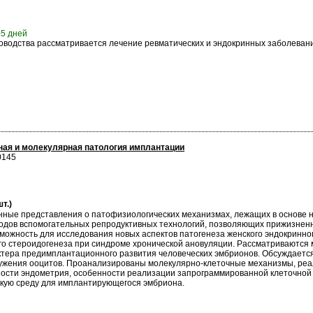
-5 дней
ководства рассматривается лечение ревматических и эндокринных заболеваний
ная и молекулярная патология имплантации
0145
т.)
нные представления о патофизиологических механизмах, лежащих в основе
тодов вспомогательных репродуктивных технологий, позволяющих прижизне
зможность для исследования новых аспектов патогенеза женского эндокринн
о стероидогенеза при синдроме хронической ановуляции. Рассматриваются
актера предимплантационного развития человеческих эмбрионов. Обсуждаетс
кружения ооцитов. Проанализированы молекулярно-клеточные механизмы, реа
сти эндометрия, особенности реализации запрограммированной клеточной 
кую среду для имплантирующегося эмбриона.