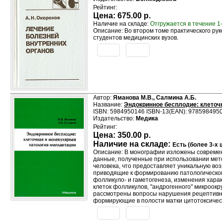
Рейтинг:
Цена:
675.00 р.
Наличие на складе:
Отгружается в течение 1
Описание: Во втором томе практического ру
студентов медицинских вузов.
Автор:
Яманова М.В., Салмина А.Б.
Название:
Эндокринное бесплодие: клеточ
ISBN: 5984950146 ISBN-13(EAN): 978598495
Издательство:
Медика
Рейтинг:
Цена:
350.00 р.
Наличие на складе:
Есть (более 3-х ш
Описание: В монографии изложены совреме
данные, полученные при использовании ме
человека, что предоставляет уникальную во
приводящие к формированию патологическог
фолликуло- и гаметогенеза, изменения хар
клеток фолликулов, "андрогенного" микроо
рассмотрены вопросы нарушения рецептивно
формирующие в полости матки цитотоксичес