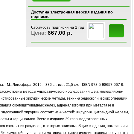
Доступна электронная версия издания по
подписке
Стоимость подписки на 1 год
667.00 р.
Цена:
 - М.: Логосфера, 2019. - 336 с. : ил. : 21,5 см. - ISBN 978-5-98657-067-9.
рассмотрены методы ультразвукового исследования шеи, молекулярно-
систированные хирургические методы, техника эндоскопических операций
ервация околощитовидных желез, адреналэктомия при метастазе в
 эндокринной хирургии состоит из 4 частей: Хирургия щитовидной железы,
езы и карциноидов. Всего в издании 29 глав, подготовленных
ва состоит из разделов, в которых описаны общие сведения, показания и
обходимое оборудование и материалы, хирургические техники, результаты