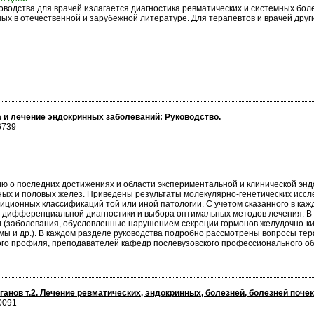
ководства для врачей излагается диагностика ревматических и системных бол
ых в отечественной и зарубежной литературе. Для терапевтов и врачей друг
и лечение эндокринных заболеваний: Руководство.
6739
 о последних достижениях и области экспериментальной и клинической эндо
ых и половых желез. Приведены результаты молекулярно-генетических иссл
диционных классификаций той или иной патологии. С учетом сказанного в ка
 дифференциальной диагностики и выбора оптимальных методов лечения. В 
и (заболевания, обусловленные нарушением секреции гормонов желудочно-ки
ы и др.). В каждом разделе руководства подробно рассмотрены вопросы те
ого профиля, преподавателей кафедр послевузовского профессионального об
анов т.2. Лечение ревматических, эндокринных, болезней, болезней почек
0091