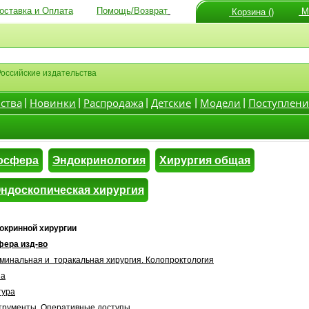
оставка и Оплата
Помощь/Возврат
Мо
Корзина ()
Российские издательства
ства
Новинки
Распродажа
Детские
Модели
Поступлени
|
|
|
|
|
осфера
Эндокринология
Хирургия общая
Эндоскопическая хирургия
окринной хирургии
фера изд-во
минальная и торакальная хирургия. Колопроктология
на
тура
трументы. Оперативные доступы