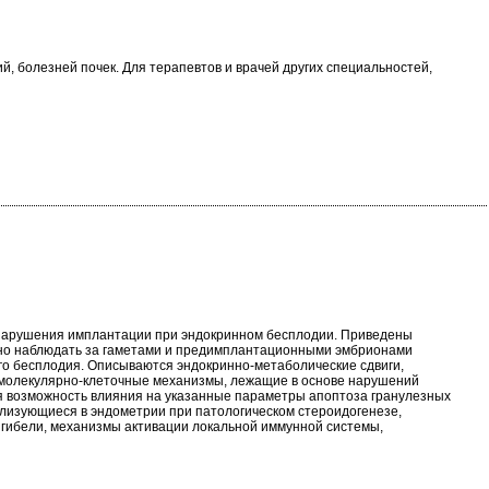
, болезней почек. Для терапевтов и врачей других специальностей,
 нарушения имплантации при эндокринном бесплодии. Приведены
нно наблюдать за гаметами и предимплантационными эмбрионами
ого бесплодия. Описываются эндокринно-метаболические сдвиги,
 молекулярно-клеточные механизмы, лежащие в основе нарушений
я возможность влияния на указанные параметры апоптоза гранулезных
лизующиеся в эндометрии при патологическом стероидогенезе,
гибели, механизмы активации локальной иммунной системы,