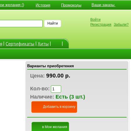
и желания ()
Ваши заказы
История
Промокоды
Войти
Найти
Регистрация
Забыли?
я
Cертификаты
Хиты
|
|
|
|
Варианты приобретения
990.00 р.
Цена:
Кол-во:
Наличие:
Есть (3 шт.)
Добавить в корзину
в Мои желания