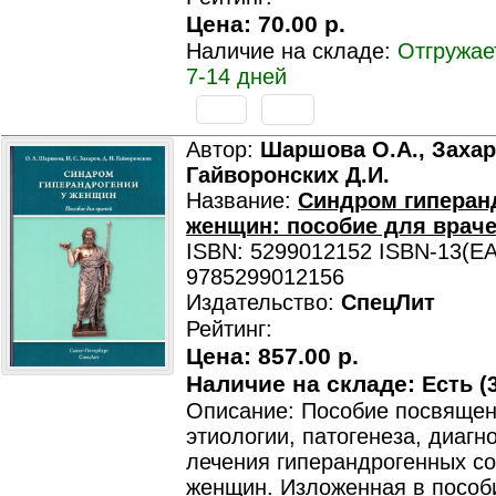
Цена:
70.00 р.
Наличие на складе:
Отгружае
7-14 дней
Автор:
Шаршова О.А., Захар
Гайворонских Д.И.
Название:
Синдром гиперан
женщин: пособие для врач
ISBN: 5299012152 ISBN-13(EA
9785299012156
Издательство:
СпецЛит
Рейтинг:
Цена:
857.00 р.
Наличие на складе:
Есть (3
Описание: Пособие посвяще
этиологии, патогенеза, диагн
лечения гиперандрогенных со
женщин. Изложенная в пособ