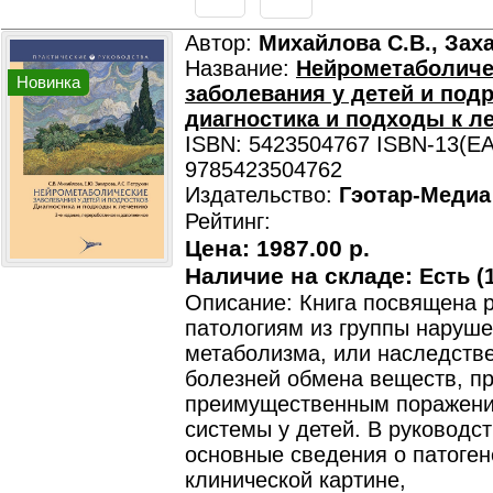
Автор:
Михайлова С.В., Зах
Название:
Нейрометаболиче
Новинка
заболевания у детей и подр
диагностика и подходы к л
ISBN: 5423504767 ISBN-13(EA
9785423504762
Издательство:
Гэотар-Медиа
Рейтинг:
Цена:
1987.00 р.
Наличие на складе:
Есть (1
Описание: Книга посвящена 
патологиям из группы наруш
метаболизма, или наследств
болезней обмена веществ, п
преимущественным поражени
системы у детей. В руководс
основные сведения о патоген
клинической картине,