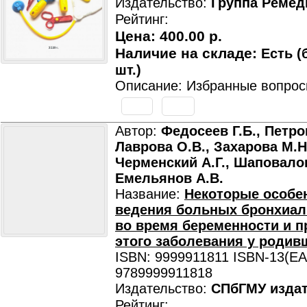
Издательство:
Группа Ремед
Рейтинг:
Цена:
400.00 р.
Наличие на складе:
Есть (
шт.)
Описание: Избранные вопрос
Автор:
Федосеев Г.Б., Петро
Лаврова О.В., Захарова М.Н
Черменский А.Г., Шаповалов
Емельянов А.В.
Название:
Некоторые особе
ведения больных бронхиал
во время беременности и 
этого заболевания у родив
ISBN: 9999911811 ISBN-13(EA
9789999911818
Издательство:
СПбГМУ изда
Рейтинг: