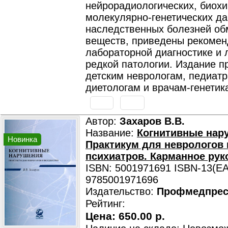
нейрорадиологических, биохи
молекулярно-генетических д
наследственных болезней об
веществ, приведены рекомен
лабораторной диагностике и 
редкой патологии. Издание п
детским неврологам, педиатр
диетологам и врачам-генетик
Автор:
Захаров В.В.
Название:
Когнитивные нар
Новинка
Практикум для неврологов 
психиатров. Карманное рук
ISBN: 5001971691 ISBN-13(EA
9785001971696
Издательство:
Профмедпрес
Рейтинг:
Цена:
650.00 р.