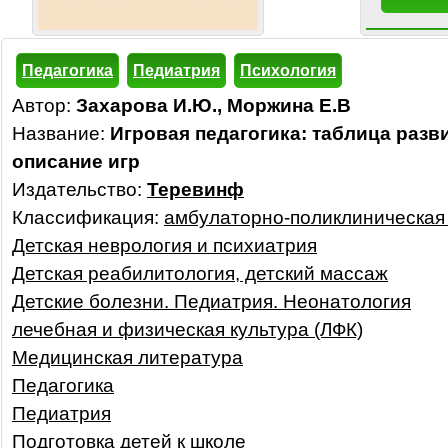
Педагогика
Педиатрия
Психология
Автор:
Захарова И.Ю., Моржина Е.В
Название:
Игровая педагогика: таблица разв
описание игр
Издательство:
Теревинф
Классификация:
амбулаторно-поликлиническая
Детская неврология и психиатрия
Детская реабилитология, детский массаж
Детские болезни. Педиатрия. Неонатология
лечебная и физическая культура (ЛФК)
Медицинская литература
Педагогика
Педиатрия
Подготовка детей к школе