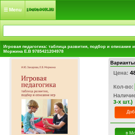
☰ Menu
Игровая педагогика: таблица развития, подбор и описание и
Моржина Е.В 9785421204978
Варианты
4
Цена:
Кол-во:
Наличи
3-х шт.)
Доб
в М