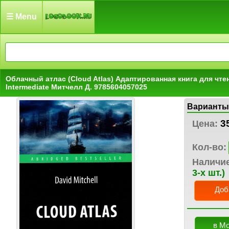
☰ Menu
Облачный атлас (Cloud Atlas) Адаптированная книга для чтен
Intermediate Митчелл Д. 9785604057025
Варианты
3
Цена:
Кол-во:
Наличи
3-х шт.)
Доб
в М