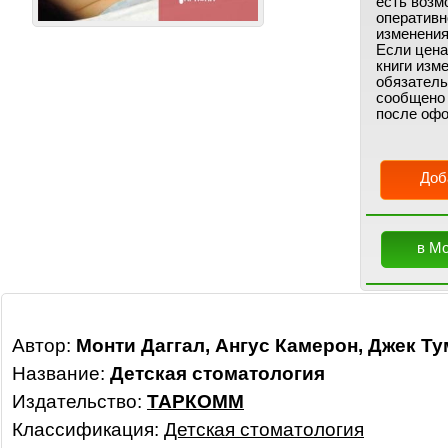
есть возм
оперативн
изменения
Если цена
книги изм
обязатель
сообщено
после офо
Доб
в М
Автор:
Монти Даггал, Ангус Камерон, Джек Т
Название:
Детская стоматология
Издательство:
ТАРКОММ
Классификация:
Детская стоматология