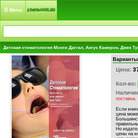
☰ Menu
Детская стоматология Монти Даггал, Ангус Камерон, Джек Т
Варианты
3
Цена:
Кол-во:
Наличи
поставка.
Если книги
цена може
Большинст
правильны
Но издате
цены на кн