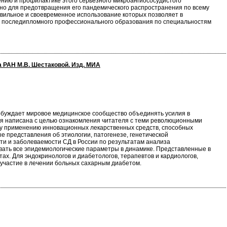
ению и профилактике этого серьезного микроангиососудистого
жно для предотвращения его пандемического распространения по всему
вильное и своевременное использование которых позволяет в
о последипломного профессионального образования по специальностям
та РАН М.В. Шестаковой. Изд. МИА
побуждает мировое медицинское сообщество объединять усилия в
фия написана с целью ознакомления читателя с теми революционными
му применению инновационных лекарственных средств, способных
 представления об этиологии, патогенезе, генетической
ти и заболеваемости СД в России по результатам анализа
ивать все эпидемиологические параметры в динамике. Представленные в
. Для эндокринологов и диабетологов, терапевтов и кардиологов,
 участие в лечении больных сахарным диабетом.