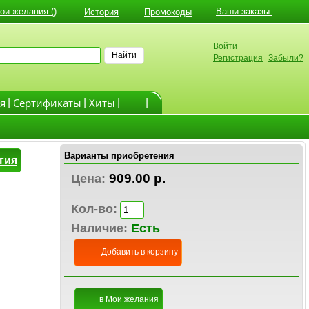
и желания ()
Ваши заказы
История
Промокоды
Войти
Найти
Регистрация
Забыли?
я
Cертификаты
Хиты
|
|
|
|
Варианты приобретения
гия
909.00 р.
Цена:
Кол-во:
Наличие:
Есть
Добавить в корзину
в Мои желания