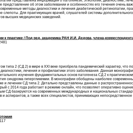
опатии представлена информация о патогенезе, этиологии, диагностике, леч
 представление об этом заболевании и особенностях его течения очень ва
современные методы диагностики и лечения диабетической ретинопатии, пра
ие слепоты. Для практикующих врачей, слушателей системы дополнительног
нтов высших медицинских заведений.
ии к практике / Под ред. академика РАН И.И. Дедова, члена-корреспонден
2481
м типа 2 (СД 2) в мире в XXI веке приобрела пандемический характер, что 
 диагностики, лечения и профилактики этого заболевания. Данная моногра
детального изучения фундаментальных основ патогенеза СД 2 к практическо
тия синдрома гипергликемии. В монографии обобщены наиболее современные
ке и лечении СД типа 2. Детально представлены данные о распространеннос
орый с 2014 года работает в режиме онлайн, что позволяет оперативно оцен
ым СД базируются на современных международных и национальных стандартах
ов и аспирантов, а также всех специалистов, принимающих непосредственное
готомия
117