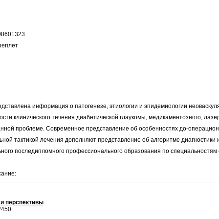
98601323
реплет
редставлена информация о патогенезе, этиологии и эпидемиологии неоваскул
ости клинического течения диабетической глаукомы, медикаментозного, лазе
данной проблеме. Современное представление об особенностях до-операцион
ьной тактикой лечения дополняют представление об алгоритме диагностики и
ного последипломного профессионального образования по специальностям 
сание:
 и перспективы
2450