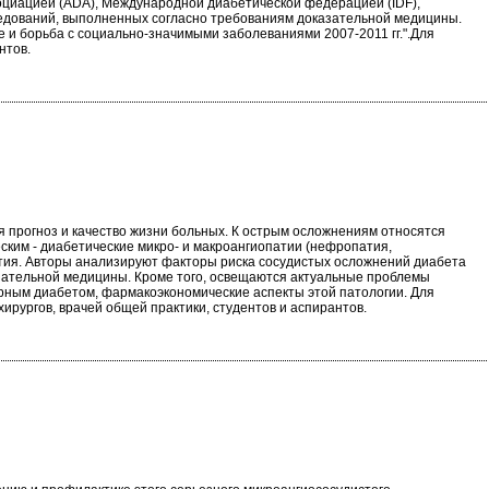
оциацией (ADA), Международной диабетической федерацией (IDF),
ледований, выполненных согласно требованиям доказательной медицины.
и борьба с социально-значимыми заболеваниями 2007-2011 гг.".Для
нтов.
 прогноз и качество жизни больных. К острым осложнениям относятся
еским - диабетические микро- и макроангиопатии (нефропатия,
атия. Авторы анализируют факторы риска сосудистых осложнений диабета
азательной медицины. Кроме того, освещаются актуальные проблемы
арным диабетом, фармакоэкономические аспекты этой патологии. Для
хирургов, врачей общей практики, студентов и аспирантов.