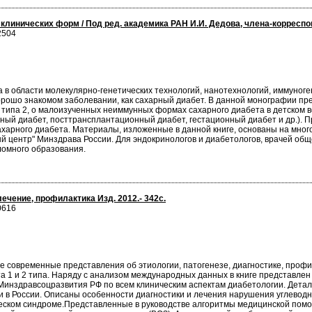
клинических форм / Под ред. академика РАН И.И. Дедова, члена-корресп
2504
 в области молекулярно-генетических технологий, нанотехнологий, иммуно
орошо знакомом заболевании, как сахарный диабет. В данной монографии п
и типа 2, о малоизученных неиммунных формах сахарного диабета в детском 
ный диабет, посттрансплантационный диабет, гестационный диабет и др.).
харного диабета. Материалы, изложенные в данной книге, основаны на мно
 центр" Минздрава России. Для эндокринологов и диабетологов, врачей обще
ломного образования.
ечение, профилактика Изд. 2012.- 342с.
0616
 современные представления об этиологии, патогенезе, диагностике, профил
та 1 и 2 типа. Наряду с анализом международных данных в книге представл
Минздравсоцразвития РФ по всем клиническим аспектам диабетологии. Дета
 в России. Описаны особенности диагностики и лечения нарушения углеводно
ческом синдроме.Представленные в руководстве алгоритмы медицинской по