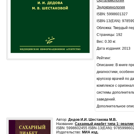
Офтальмология
Эндокринология
ISBN: 5998601327
ISBN-13(EAN): 97859
Обложка: Твердый пе
Страницы: 192
Вес: 0.30 кг.
Дата издания: 2013
Рейтинг:
Описание: В книге п
диагностики, особенн
кругозор врачей по 
комплексе с оригинал
системы дополнитель
заведений.
Дополнительное опи
Автор:
Дедов И.И. Шестакова М.В.
Название:
Сахарный диабет типа 1: реалии
ISBN: 5998602455 ISBN-13(EAN): 978599860
Издательство:
МИА изд.