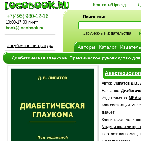
Контакты/Проезд
Д
+7(495) 980-12-16
Поиск книг
10:00-17:00 пн-пт
book@logobook.ru
Зарубежные издательства
Зарубежная литература
Авторы
Каталог
Издатель
|
|
Диабетическая глаукома. Практическое руководство для
Анестезиолог
Автор:
Липатов Д.В.,
Название:
Диабетиче
Издательство:
МИА и
Классификация:
Анес
диабет
Клиническая медици
Медицинская литера
Неотложная помощь 