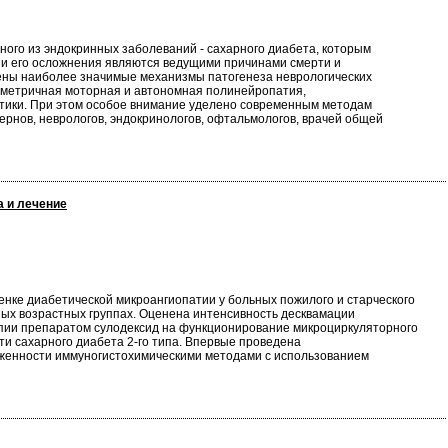
ого из эндокринных заболеваний - сахарного диабета, которым
 и его осложнения являются ведущими причинами смерти и
ены наиболее значимые механизмы патогенеза неврологических
мметричная моторная и автономная полинейропатия,
актики. При этом особое внимание уделено современным методам
ернов, неврологов, эндокринологов, офтальмологов, врачей общей
а и лечение
енке диабетической микроангиопатии у больных пожилого и старческого
ых возрастных группах. Оценена интенсивность десквамации
рапии препаратом сулодексид на функционирование микроциркуляторного
ти сахарного диабета 2-го типа. Впервые проведена
аженности иммуногистохимическими методами с использованием