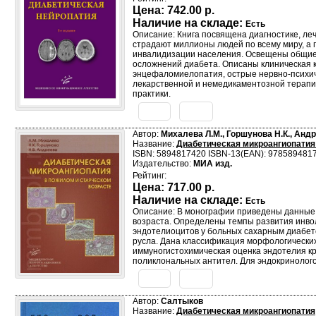
Цена:
742.00 р.
Наличие на складе:
Есть
Описание: Книга посвящена диагностике, ле
страдают миллионы людей по всему миру, а
инвалидизации населения. Освещены общие 
осложнений диабета. Описаны клиническая 
энцефаломиелопатия, острые нервно-психиче
лекарственной и немедикаментозной терапии
практики.
Автор:
Михалева Л.М., Горшунова Н.К., Андр
Название:
Диабетическая микроангиопатия
ISBN: 5894817420 ISBN-13(EAN): 978589481
Издательство:
МИА изд.
Рейтинг:
Цена:
717.00 р.
Наличие на складе:
Есть
Описание: В монографии приведены данные о
возраста. Определены темпы развития инво
эндотелиоцитов у больных сахарным диабето
русла. Дана классификация морфологических
иммуногистохимическая оценка эндотелия к
поликлональных антител. Для эндокринологов
Автор:
Салтыков
Название:
Диабетическая микроангиопатия