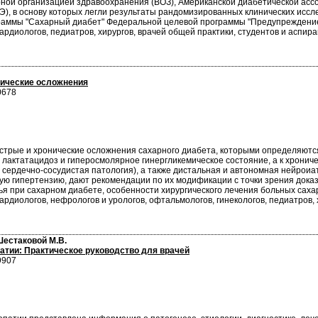
ной организацией здравоохранения (ВОЗ), Американской диабетической асс
Э), в основу которых легли результаты рандомизированных клинических исс
граммы "Сахарный диабет" Федеральной целевой программы "Предупреждение 
ардиологов, педиатров, хирургов, врачей общей практики, студентов и аспира
нические осложнения
0678
стрые и хронические осложнения сахарного диабета, которыми определяются
 лактатацидоз и гиперосмолярное гинергликемическое состояние, а к хронич
 сердечно-сосудистая патология), а также дистальная и автономная нейрои
ую гипертензию, дают рекомендации по их модификации с точки зрения док
вья при сахарном диабете, особенности хирургического лечения больных сах
ардиологов, нефрологов и урологов, офтальмологов, гинекологов, педиатров, 
 Шестаковой М.В.
атии: Практическое руководство для врачей
9907