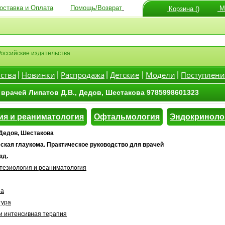
оставка и Оплата
Помощь/Возврат
Мо
Корзина ()
Российские издательства
ства
Новинки
Распродажа
Детские
Модели
Поступлени
|
|
|
|
|
 врачей Липатов Д.В., Дедов, Шестакова 9785998601323
ия и реаниматология
Офтальмология
Эндокриноло
 Дедов, Шестакова
ская глаукома. Практическое руководство для врачей
зд.
тезиология и реаниматология
на
тура
и интенсивная терапия