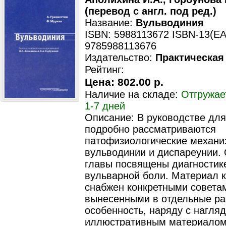
(перевод с англ. под ред.)
Название:
Вульводиния
ISBN: 5988113672 ISBN-13(EA
9785988113676
Издательство:
Практическая
Рейтинг:
Цена:
802.00 р.
Наличие на складе:
Отгружае
1-7 дней
Описание: В руководстве для
подробно рассматриваются
патофизиологические механ
вульводинии и диспареунии.
главы посвящены диагностик
вульварной боли. Материал к
снабжен конкретными совета
вынесенными в отдельные ра
особенность, наряду с нагля
иллюстративным материалом