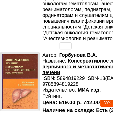
онкологам-гематологам, анес
реаниматологам, педиатрам, 
ординаторам и слушателям ц
повышения квалификации вр
специальностям "Детская онк
"Детская онкология-гематолог
"Анестезиология и реанимато
Автор:
Горбунова В.А.
Название:
Консервативное 
первичного и метастатическ
печени
ISBN: 5894819229 ISBN-13(EA
9785894819228
Издательство:
МИА изд.
Рейтинг:
Цена:
519.00 р.
742.00
-30%
Наличие на складе:
Есть (3