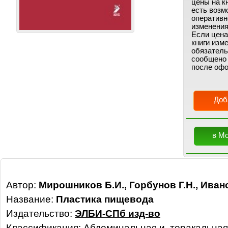
цены на кн
есть возм
оперативн
изменения
Если цена
книги изм
обязатель
сообщено
после офо
Доб
в М
Автор:
Мирошников Б.И., Горбунов Г.Н., Иван
Название:
Пластика пищевода
Издательство:
ЭЛБИ-СПб изд-во
Классификация:
Абдоминальная и торакальная 