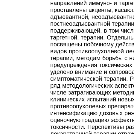
направлений иммуно- и тарге
проставлены акценты, касаю
адъювантной, неоадъювантн
постнеоадъювантной терапии
поддерживающей, в том числ
таргетной, терапии. Отдельн
посвящены побочному дейст
видов противоопухолевой ле
терапии, методам борьбы с н
предупреждения токсических 
уделено внимание и сопровод
симптоматической терапии. 
ряд методологических аспект
числе затрагивающих методи
клинических испытаний новы
противоопухолевых препарат
интенсификацию дозовых ре
оценочную градацию эффекти
токсичности. Перспективы ра
лекарственной терапии отраж