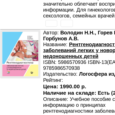
значительно облегчает воспр
информации. Для гинекологов
сексологов, семейных врачей
Автор:
Володин Н.Н., Горев 
Горбунов А.В.
Название:
Рентгенодиагност
заболеваний легких у ново
недоношенных детей
ISBN: 5986570936 ISBN-13(EA
9785986570938
Издательство:
Логосфера из
Рейтинг:
Цена:
1990.00 р.
Наличие на складе:
Есть (2
Описание: Учебное пособие 
информацию о принципах
рентгенодиагностики заболев