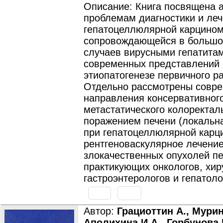
Описание: Книга посвящена 
проблемам диагностики и ле
гепатоцеллюлярной карцино
сопровождающейся в большо
случаев вирусными гепатитам
современных представлений 
этиопатогенезе первичного ра
Отдельно рассмотрены совр
направления консервативног
метастатического колоректаль
поражением печени (локальн
при гепатоцеллюлярной карц
рентгеноваскулярное лечени
злокачественных опухолей пе
практикующих онкологов, хир
гастроэнтерологов и гепатоло
Автор:
Грациоттин А., Мурин
Аполихина И.А., Горбунова 