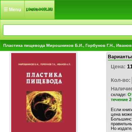
☰ Menu
Пластика пищевода Мирошников Б.И., Горбунов Г.Н., Иванов
Варианты
1
Цена:
Кол-во:
Наличи
складе:
О
течение 2
Если книги
цена може
Большинст
правильны
Но издате