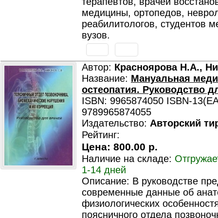
терапевтов, врачей восстано
медицины, ортопедов, неврол
реабилитологов, студентов м
вузов.
Автор:
Красноярова Н.А., Ни
Название:
Мануальная меди
остеопатия. Руководство д
ISBN: 9965874050 ISBN-13(EA
9789965874055
Издательство:
Авторский ти
Рейтинг:
Цена:
800.00 р.
Наличие на складе:
Отгружае
1-14 дней
Описание: В руководстве пр
современные данные об анат
физиологических особенност
поясничного отдела позвоноч