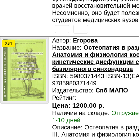
врачей восстановительной м
Несомненно, оно будет полез
студентов медицинских вузов
Автор:
Егорова
Хит
Название:
Остеопатия в разд
Анатомия и физиология кос
кинетические дисфункции 
базилярного синхондроза
ISBN: 5980371443 ISBN-13(EA
9785980371449
Издательство:
Спб МАПО
Рейтинг:
Цена:
1200.00 р.
Наличие на складе:
Отгружае
1-10 дней
Описание: Остеопатия в разд
III. Анатомия и физиология к