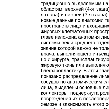
традиционно выделяемым на
областям: верхней (4-я глава)
я глава) и нижней (3-я глава
новые данные по анатомии т
пространств лица и входящих
жировых клетчаточных простр
главе изложена анатомия ли
системы век и среднего отдел
знание которой важно не тол
врача, выполняющего инъекц
но и хирурга, трансплантиру
жировую ткань или выполня
блефаропластику. В этой гла
показано распределение лим
сосудов по анатомическим сл
лица, выделены основные л
коллекторы, подчеркнута рол
повреждения их в послеопер
хемозе и зависимость этого 