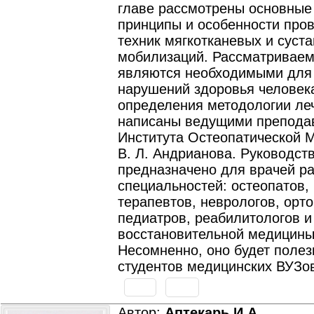
главе рассмотрены основные
принципы и особенности про
техник мягкотканевых и суст
мобилизаций. Рассматривае
являются необходимыми для
нарушений здоровья человек
определения методологии ле
написаны ведущими препода
Института Остеопатической 
В. Л. Андрианова. Руководст
предназначено для врачей р
специальностей: остеопатов,
терапевтов, неврологов, орт
педиатров, реабилитологов и
восстановительной медицины
Несомненно, оно будет полез
студентов медицинских ВУЗо
Автор:
Аптекарь И.А.