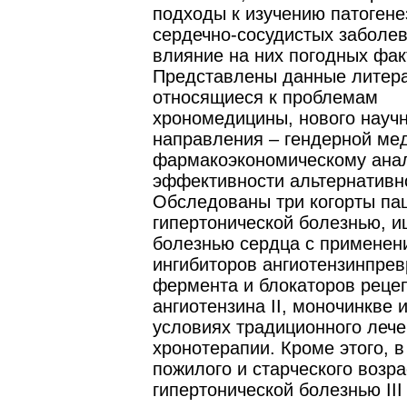
подходы к изучению патогене
сердечно-сосудистых заболев
влияние на них погодных фак
Представлены данные литер
относящиеся к проблемам
хрономедицины, нового научн
направления – гендерной ме
фармакоэкономическому ана
эффективности альтернативн
Обследованы три когорты па
гипертонической болезнью, 
болезнью сердца с применен
ингибиторов ангиотензинпре
фермента и блокаторов реце
ангиотензина II, моночинкве 
условиях традиционного лече
хронотерапии. Кроме этого, в
пожилого и старческого возра
гипертонической болезнью III