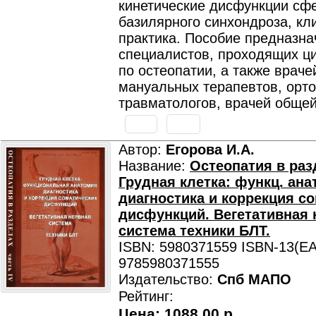
кинетические дисфункции сф
базилярного синхондроза, кл
практика. Пособие предназна
специалистов, проходящих ц
по остеопатии, а также враче
мануальных терапевтов, орт
травматологов, врачей общей
Автор:
Егорова И.А.
Название:
Остеопатия в разд
Грудная клетка: функц. ана
диагностика и коррекция с
дисфункций. Вегетативная 
система техники БЛТ.
ISBN: 5980371559 ISBN-13(EA
9785980371555
Издательство:
Спб МАПО
Рейтинг:
Цена:
1088.00 р.