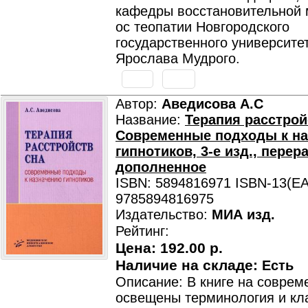
кафедры восстановительной
ос теопатии Новгородского
государственного университе
Ярослава Мудрого.
Автор:
Аведисова А.С
Название:
Терапия расстрой
Современные подходы к н
гипнотиков, 3-е изд., перер
дополненное
ISBN: 5894816971 ISBN-13(EA
9785894816975
Издательство:
МИА изд.
Рейтинг:
Цена:
192.00 р.
Наличие на складе:
Есть
Описание: В книге на соврем
освещены терминология и кл