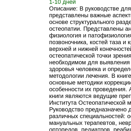
1-10 дней
Описание: В руководстве для
представлены важные аспект
основе структурального разд
остеопатии. Представлены а
физиология и патофизиологи
позвоночника, костей таза и к
верхней и нижней конечносте
остеопатической точки зрени
необходимом для выявления
здоровья человека и опреде
методологии лечения. В книг
основные методики коррекции
особенности их проведения.
книги являются ведущие пре
Института Остеопатической 
Руководство предназначено 
различных специальностей: о
мануальных терапевтов, невр
ортопедов, педиатров, реаби