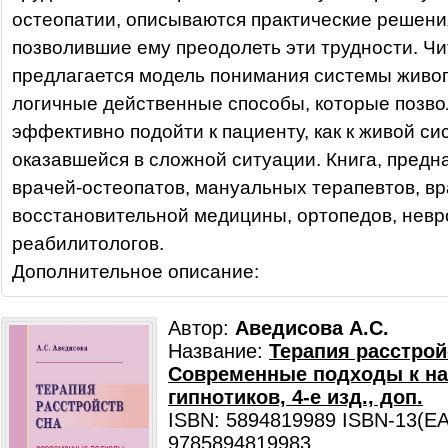
остеопатии, описываются практические решени
позволившие ему преодолеть эти трудности. Ч
предлагается модель понимания системы живог
логичные действенные способы, которые позв
эффективно подойти к пациенту, как к живой си
оказавшейся в сложной ситуации. Книга, предн
врачей-остеопатов, мануальных терапевтов, в
восстановительной медицины, ортопедов, невр
реабилитологов.
Дополнительное описание:
Автор:
Аведисова А.С.
Название:
Терапия расстрой
Современные подходы к н
гипнотиков, 4-е изд., доп.
ISBN: 5894819989 ISBN-13(EA
9785894819983