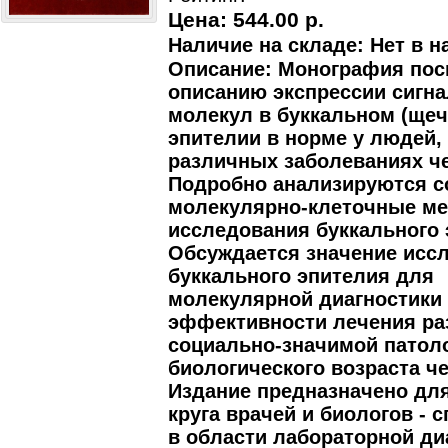
Цена:
544.00 р.
Наличие на складе: Нет в н
Описание: Монография по
описанию экспрессии сигн
молекул в буккальном (ще
эпителии в норме у людей, 
различных заболеваниях ч
Подробно анализируются 
молекулярно-клеточные м
исследования буккального 
Обсуждается значение исс
буккального эпителия для
молекулярной диагностики 
эффективности лечения ра
социально-значимой патоло
биологического возраста ч
Издание предназначено дл
круга врачей и биологов - 
в области лабораторной ди