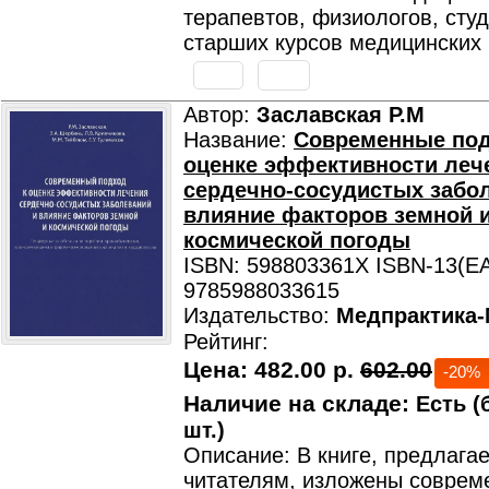
терапевтов, физиологов, сту
старших курсов медицинских 
Автор:
Заславская Р.М
Название:
Современные по
оценке эффективности леч
сердечно-сосудистых забо
влияние факторов земной 
космической погоды
ISBN: 598803361X ISBN-13(EA
9785988033615
Издательство:
Медпрактика
Рейтинг:
Цена:
482.00 р.
602.00
-20%
Наличие на складе:
Есть (
шт.)
Описание: В книге, предлага
читателям, изложены соврем