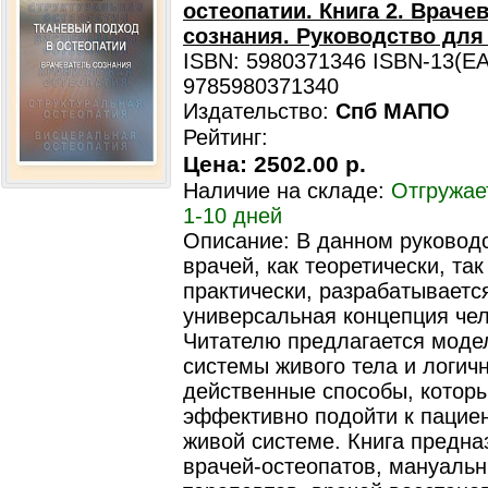
остеопатии. Книга 2. Враче
сознания. Руководство для
ISBN: 5980371346 ISBN-13(EA
9785980371340
Издательство:
Спб МАПО
Рейтинг:
Цена:
2502.00 р.
Наличие на складе:
Отгружае
1-10 дней
Описание: В данном руковод
врачей, как теоретически, так
практически, разрабатываетс
универсальная концепция чел
Читателю предлагается моде
системы живого тела и логич
действенные способы, котор
эффективно подойти к пациен
живой системе. Книга предна
врачей-остеопатов, мануаль