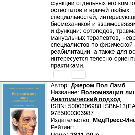
функции отдельных его компо
остеопатов и врачей любых
специальностей, интересующ
биомеханикой и взаимосвязя
и функции: ортопедов, травм
мануальных терапевтов, невр
специалистов по физической
реабилитации, а также для вс
интересуется телесно-ориен
практиками.
Автор:
Джером Пол Лэмб
Название:
Волюмизация лиц
Анатомический подход
ISBN: 5000306988 ISBN-13(EA
9785000306987
Издательство:
МедПресс-Ин
Рейтинг:
Цена:
2811.00 р.