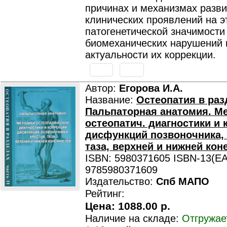
причинах и механизмах разви
клинических проявлений на э
патогенетической значимости
биомеханических нарушений 
актуальности их коррекции.
Автор:
Егорова И.А.
Название:
Остеопатия в разд
Пальпаторная анатомия. М
остеопатич. диагностики и 
дисфункций позвоночника, 
таза, верхней и нижней кон
ISBN: 5980371605 ISBN-13(EA
9785980371609
Издательство:
Спб МАПО
Рейтинг:
Цена:
1088.00 р.
Наличие на складе:
Отгружае