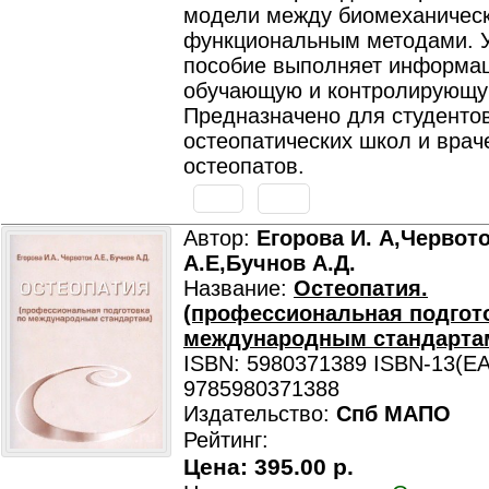
модели между биомеханичес
функциональным методами. 
пособие выполняет информа
обучающую и контролирующу
Предназначено для студенто
остеопатических школ и врач
остеопатов.
Автор:
Егорова И. А,Червот
А.Е,Бучнов А.Д.
Название:
Остеопатия.
(профессиональная подгот
международным стандарта
ISBN: 5980371389 ISBN-13(EA
9785980371388
Издательство:
Спб МАПО
Рейтинг:
Цена:
395.00 р.