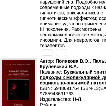
нарушений сна. Подробно из
современные подходы к наз
гипнотиков, анксиолитиков с
гипнотическим эффектом; ос
внимание уделено применени
III поколения. Рассмотрены
нефармакологические методы
инсомнии. Для неврологов, п
терапевтов.
Автор:
Полякова В.О., Пальц
Крулевский В.А.
Название:
Буккальный эпит
подходы к молекулярной д
социально-значимой патол
ISBN: 5948691764 ISBN-13(EA
9785948691763
Издательство:
Н-Л
Рейтинг: