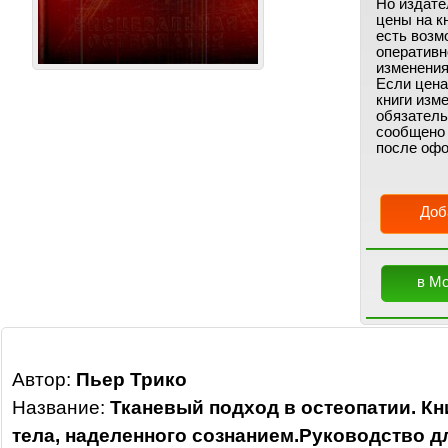
Но издате
цены на кн
есть возм
оперативн
изменения
Если цена
книги изм
обязатель
сообщено
после офо
Доб
в М
Автор:
Пьер Трико
Название:
Тканевый подход в остеопатии. Кн
тела, наделенного сознанием.Руководство д