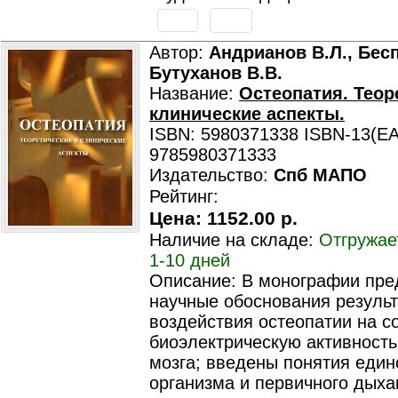
Автор:
Андрианов В.Л., Бесп
Бутуханов В.В.
Название:
Остеопатия. Теор
клинические аспекты.
ISBN: 5980371338 ISBN-13(EA
9785980371333
Издательство:
Спб МАПО
Рейтинг:
Цена:
1152.00 р.
Наличие на складе:
Отгружае
1-10 дней
Описание: В монографии пр
научные обоснования резуль
воздействия остеопатии на с
биоэлектрическую активность
мозга; введены понятия един
организма и первичного дыха