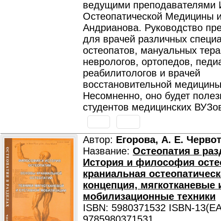
ведущими преподавателями 
Остеопатической Медицины им
Андрианова. Руководство пр
для врачей различных специа
остеопатов, мануальных тера
неврологов, ортопедов, педи
реабилитологов и врачей
восстановительной медицины
Несомненно, оно будет полез
студентов медицинских ВУЗо
Автор:
Егорова, А. Е. Черво
Название:
Остеопатия в разд
История и философия осте
краниальная остеопатическ
концепция, мягкотканевые 
мобилизационные техники
ISBN: 5980371532 ISBN-13(EA
9785980371531