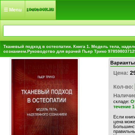
☰ Menu
Тканевый подход в остеопатии. Книга 1. Модель тела, надел
сознанием.Руководство для врачей Пьер Трико 97859803712
Варианты
2
Цена:
Кол-во:
Наличи
складе:
О
течение 1
Если книги
цена може
Большинст
правильны