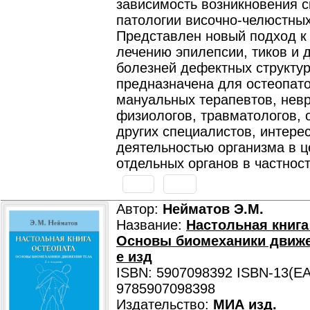
зависимость возникновения с
патологии височно-челюстных
Представлен новый подход к 
лечению эпилепсии, тиков и 
болезней дефектных структур
предназначена для остеопато
мануальных терапевтов, невр
физиологов, травматологов, 
других специалистов, интер
деятельностью организма в ц
отдельных органов в частност
Автор:
Нейматов Э.М.
Название:
Настольная книга
Основы биомеханики движен
е изд
ISBN: 5907098392 ISBN-13(EA
9785907098398
Издательство:
МИА изд.