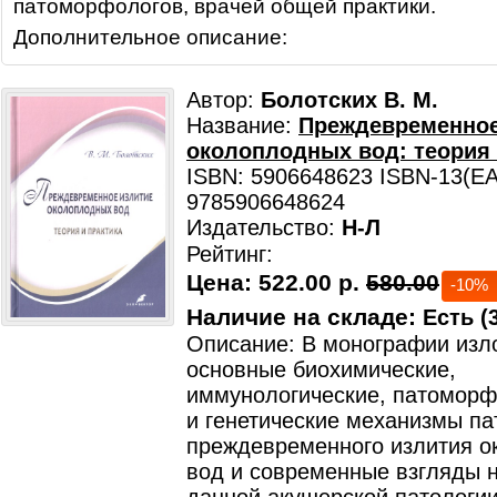
патоморфологов, врачей общей практики.
Дополнительное описание:
Автор:
Болотских В. М.
Название:
Преждевременное
околоплодных вод: теория 
ISBN: 5906648623 ISBN-13(EA
9785906648624
Издательство:
Н-Л
Рейтинг:
Цена:
522.00 р.
580.00
-10%
Наличие на складе:
Есть (3
Описание: В монографии из
основные биохимические,
иммунологические, патоморф
и генетические механизмы па
преждевременного излития 
вод и современные взгляды 