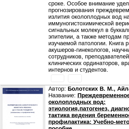
сроке. Особое внимание уде
прогнозирования преждеврем
излития околоплодных вод н
иммуногистохимической вер
сигнальных молекул в букка
эпителии, а также методам п
изучаемой патологии. Книга 
акушеров-гинекологов, научн
сотрудников, преподавателей
клинических ординаторов, вр
интернов и студентов.
Автор:
Болотских В. М., Айл
Название:
Преждевременное
околоплодных вод:
этиология,патогенез, диагн
тактика ведения беременно
профилактика: Учебно-мет
пособие