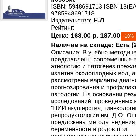
ISBN: 5948691713 ISBN-13(EA
9785948691718
Издательство:
Н-Л
Рейтинг:
Цена:
168.00 р.
187.00
-10%
Наличие на складе:
Есть (2
Описание: В учебно-методич
представлены современные в
этиологию и патогенез преж
излития околоплодных вод, а
рассмотрены варианты диагн
прогнозирования и профилак
патологии. На основании рез
исследований, проведенных
"НИИ акушерства, гинекологи
репродуктологии им. Д.О. Отт
предложены методы ведения
беременности и родов при