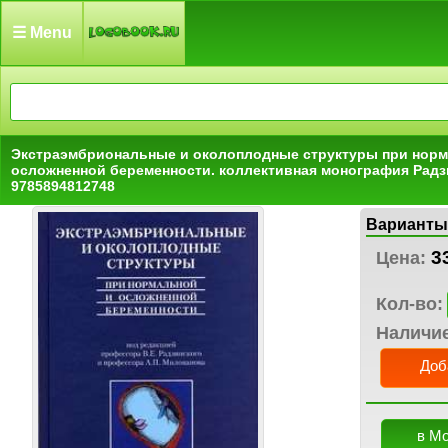
☰ Menu
Экстраэмбриональные и околоплодные структуры при норм
осложненной беременности. коллективная монография Радз
9785894812748
Варианты
3
Цена:
Кол-во:
Наличи
Доб
в М