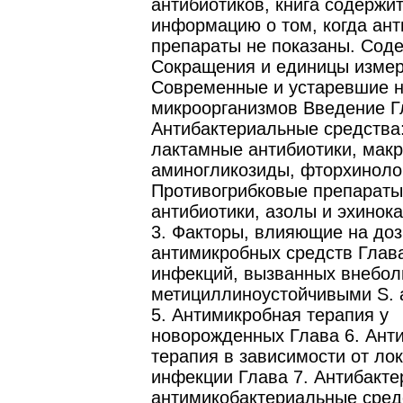
антибиотиков, книга содержи
информацию о том, когда ан
препараты не показаны. Сод
Сокращения и единицы изме
Современные и устаревшие 
микроорганизмов Введение Г
Антибактериальные средства:
лактамные антибиотики, мак
аминогликозиды, фторхиноло
Противогрибковые препараты
антибиотики, азолы и эхинок
3. Факторы, влияющие на до
антимикробных средств Глава
инфекций, вызванных внебо
метициллиноустойчивыми S. 
5. Антимикробная терапия у
новорожденных Глава 6. Ант
терапия в зависимости от ло
инфекции Глава 7. Антибакт
антимикобактериальные сред