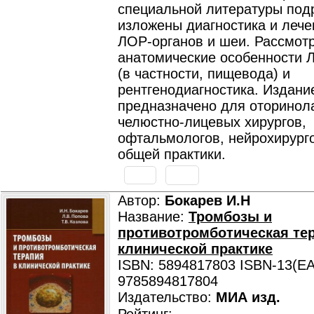
специальной литературы под
изложены диагностика и лече
ЛОР-органов и шеи. Рассмот
анатомические особенности 
(в частности, пищевода) и
рентгенодиагностика. Издани
предназначено для оторинол
челюстно-лицевых хирургов,
офтальмологов, нейрохирурго
общей практики.
Автор:
Бокарев И.Н
Название:
Тромбозы и
противотромботическая те
клинической практике
ISBN: 5894817803 ISBN-13(EA
9785894817804
Издательство:
МИА изд.