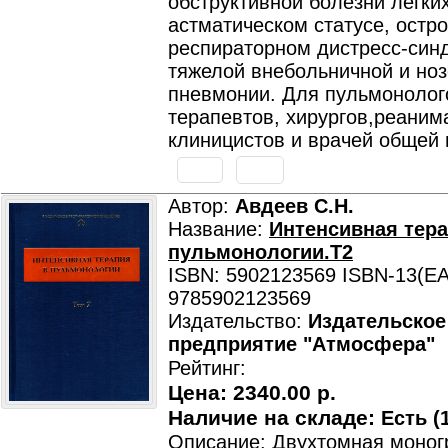
обструктивной болезни легких
астматическом статусе, остр
респираторном дистресс-син
тяжелой внебольничной и но
пневмонии. Для пульмонолог
терапевтов, хирургов,реаним
клиницистов и врачей общей 
Автор:
Авдеев С.Н.
Название:
Интенсивная тера
пульмонологии.Т2
ISBN: 5902123569 ISBN-13(EA
9785902123569
Издательство:
Издательское
предприятие "Атмосфера"
Рейтинг:
Цена:
2340.00 р.
Наличие на складе:
Есть (1
Описание: Двухтомная моно