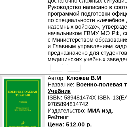
достаточно сложных ситуацио
Руководство написано в соот
программой подготовки офиц
по специальности «лечебное 
наземных войсках», утвержд
начальником ГВМУ МО РФ, с
с Министерством образовани
и Главным управлением кадр
предназначено для студенто
медицинских учебных заведе
Автор:
Клюжев В.М
Название:
Военно-полевая 
Учебник
ISBN: 589481474X ISBN-13(EA
9785894814742
Издательство:
МИА изд.
Рейтинг:
Цена:
512.00 р.