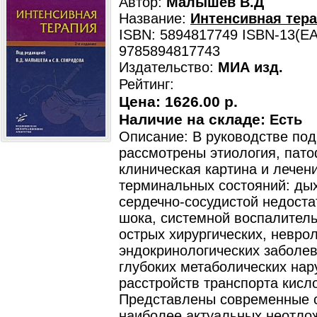
Автор:
Малышев В.Д
Название:
Интенсивная тера
ISBN: 5894817749 ISBN-13(EA
9785894817743
Издательство:
МИА изд.
Рейтинг:
Цена:
1626.00 р.
Наличие на складе:
Есть
Описание: В руководстве по
рассмотрены этиология, пато
клиническая картина и лечен
терминальных состояний: ды
сердечно-сосудистой недоста
шока, системной воспалитель
острых хирургических, неврол
эндокринологических заболев
глубоких метаболических нар
расстройств транспорта кисл
Представлены современные 
наиболее актуальных неотло