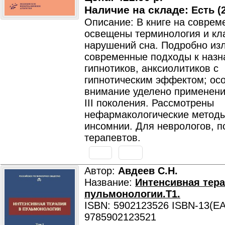
Наличие на складе:
Есть (2
Описание: В книге на соврем
освещены терминология и кл
нарушений сна. Подробно из
современные подходы к наз
гипнотиков, анксиолитиков с
гипнотическим эффектом; ос
внимание уделено применени
III поколения. Рассмотрены
нефармакологические методы
инсомнии. Для неврологов, п
терапевтов.
Автор:
Авдеев С.Н.
Название:
Интенсивная тера
пульмонологии.Т1.
ISBN: 5902123526 ISBN-13(EA
9785902123521