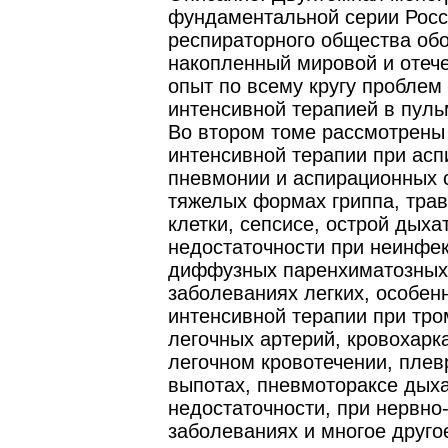
фундаментальной серии Росс
респираторного общества об
накопленный мировой и отеч
опыт по всему кругу проблем
интенсивной терапией в пуль
Во втором томе рассмотрен
интенсивной терапии при ас
пневмонии и аспирационных 
тяжелых формах гриппа, трав
клетки, сепсисе, острой дыха
недостаточности при неинфе
диффузных паренхиматозных
заболеваниях легких, особен
интенсивной терапии при тр
легочных артерий, кровохарк
легочном кровотечении, пле
выпотах, пневмотораксе дых
недостаточности, при нервн
заболеваниях и многое друго