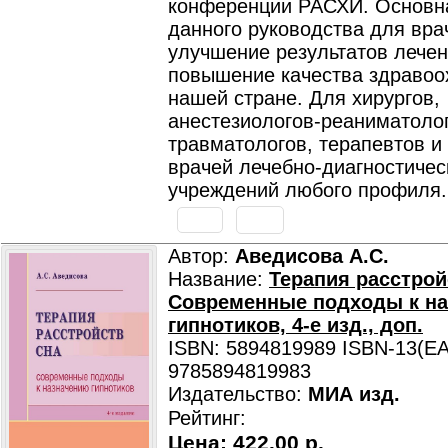
конференции РАСХИ. Основн
данного руководства для вр
улучшение результатов лечен
повышение качества здравоо
нашей стране. Для хирургов,
анестезиологов-реаниматолог
травматологов, терапевтов и
врачей лечебно-диагностичес
учреждений любого профиля.
Автор:
Аведисова А.С.
Название:
Терапия расстрой
Современные подходы к н
гипнотиков, 4-е изд., доп.
ISBN: 5894819989 ISBN-13(EA
9785894819983
Издательство:
МИА изд.
Рейтинг:
Цена:
422.00 р.