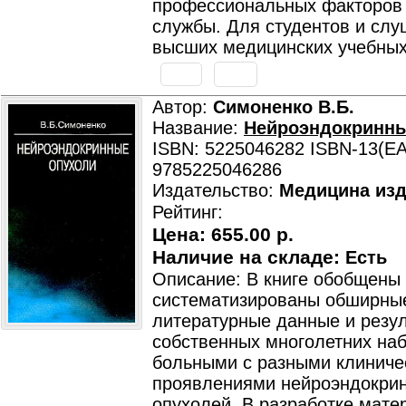
профессиональных факторов
службы. Для студентов и сл
высших медицинских учебных
Автор:
Симоненко В.Б.
Название:
Нейроэндокринны
ISBN: 5225046282 ISBN-13(EA
9785225046286
Издательство:
Медицина изд
Рейтинг:
Цена:
655.00 р.
Наличие на складе:
Есть
Описание: В книге обобщены
систематизированы обширны
литературные данные и резу
собственных многолетних на
больными с разными клиниче
проявлениями нейроэндокри
опухолей. В разработке мате