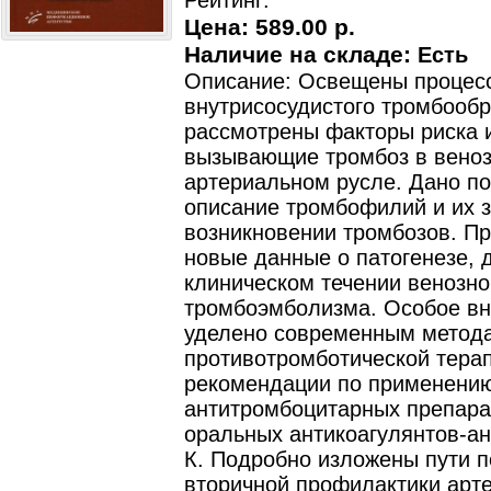
Рейтинг:
Цена:
589.00 р.
Наличие на складе:
Есть
Описание: Освещены процес
внутрисосудистого тромбообр
рассмотрены факторы риска 
вызывающие тромбоз в вено
артериальном русле. Дано п
описание тромбофилий и их з
возникновении тромбозов. П
новые данные о патогенезе, д
клиническом течении венозно
тромбоэмболизма. Особое в
уделено современным метод
противотромботической тера
рекомендации по применению
антитромбоцитарных препара
оральных антикоагулянтов-а
К. Подробно изложены пути п
вторичной профилактики арт