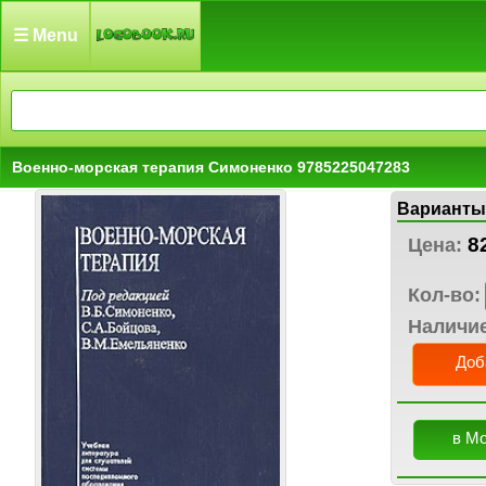
☰ Menu
Военно-морская терапия Симоненко 9785225047283
Варианты
8
Цена:
Кол-во:
Наличи
Доб
в М