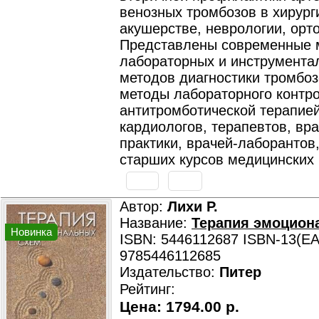
венозных тромбозов в хирург
акушерстве, неврологии, орт
Представлены современные 
лабораторных и инструмента
методов диагностики тромбоз
методы лабораторного контро
антитромботической терапие
кардиологов, терапевтов, вр
практики, врачей-лаборантов,
старших курсов медицинских 
Автор:
Лихи Р.
Название:
Терапия эмоцион
Новинка
ISBN: 5446112687 ISBN-13(EA
9785446112685
Издательство:
Питер
Рейтинг:
Цена:
1794.00 р.