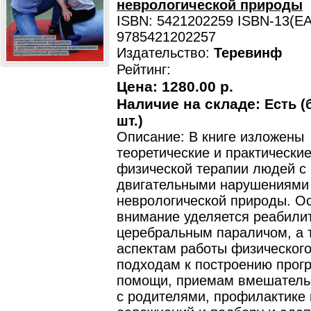
неврологической природы
ISBN: 5421202259 ISBN-13(EA
9785421202257
Издательство:
Теревинф
Рейтинг:
Цена:
1280.00 р.
Наличие на складе:
Есть (
шт.)
Описание: В книге изложены
теоретические и практически
физической терапии людей с
двигательными нарушениями
неврологической природы. О
внимание уделяется реабилит
церебральным параличом, а 
аспектам работы физического
подходам к построению про
помощи, приемам вмешательс
с родителями, профилактике