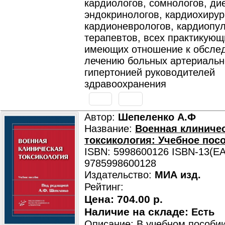
кардиологов, сомнологов, ди
эндокринологов, кардиохирур
кардионеврологов, кардиопу
терапевтов, всех практикующ
имеющих отношение к обсле
лечению больных артериальн
гипертонией руководителей
здравоохранения
Автор:
Шепеленко А.Ф
Название:
Военная клиниче
токсикология: Учебное посо
ISBN: 5998600126 ISBN-13(EA
9785998600128
Издательство:
МИА изд.
Рейтинг:
Цена:
704.00 р.
Наличие на складе:
Есть
Описание: В учебном пособи