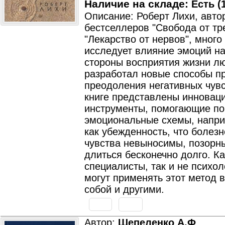
Наличие на складе:
Есть (1
Описание: Роберт Лихи, авто
бестселлеров "Свобода от тре
"Лекарство от нервов", много
исследует влияние эмоций н
стороны восприятия жизни л
разработал новые способы п
преодоления негативных чувс
книге представлены инновац
инструменты, помогающие по
эмоциональные схемы, напри
как убежденность, что болез
чувства невыносимы, позорны
длиться бесконечно долго. Ка
специалисты, так и не психол
могут применять этот метод в
собой и другими.
Автор:
Шепеленко А.Ф