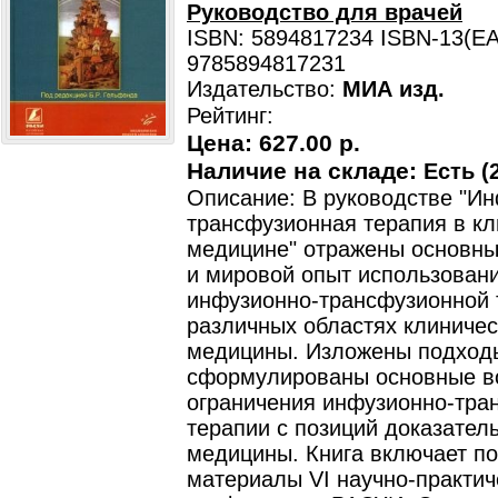
Руководство для врачей
ISBN: 5894817234 ISBN-13(EA
9785894817231
Издательство:
МИА изд.
Рейтинг:
Цена:
627.00 р.
Наличие на складе:
Есть (2
Описание: В руководстве "И
трансфузионная терапия в кл
медицине" отражены основны
и мировой опыт использован
инфузионно-трансфузионной 
различных областях клиничес
медицины. Изложены подход
сформулированы основные в
ограничения инфузионно-тра
терапии с позиций доказател
медицины. Книга включает п
материалы VI научно-практич