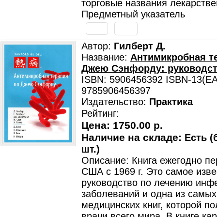
торговые названия лекарстве
Предметный указатель
Автор:
Гилберт Д.
Название:
Антимикробная т
Джею Сэнфорду: руководс
ISBN: 5906456392 ISBN-13(EA
9785906456397
Издательство:
Практика
Рейтинг:
Цена:
1750.00 р.
Наличие на складе:
Есть (
шт.)
Описание: Книга ежегодно пе
США с 1969 г. Это самое изв
руководство по лечению инф
заболеваний и одна из самы
медицинских книг, которой п
врачи всего мира. В книге ка