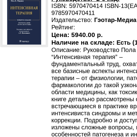
ISBN: 5970470414 ISBN-13(EA
9785970470411
Издательство:
Гэотар-Медиа
Рейтинг:
Цена:
5940.00 р.
Наличие на складе:
Есть (1
Описание: Руководство Пола
“Интенсивная терапия” –
фундаментальный труд, охв
все базисные аспекты интенс
терапии – от физиологии, па
фармакологии до такой узко
области медицины, как токсик
книге детально рассмотрены
встречающиеся в практике вр
интенсивиста синдромы и ме
коррекции. Подробно и дост
изложены сложные вопросы,
особенностей патогенеза и и