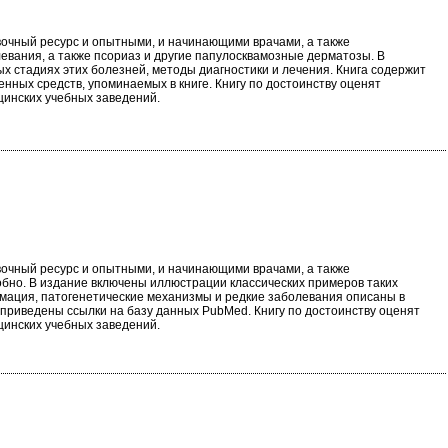
авочный ресурс и опытными, и начинающими врачами, а также
евания, а также псориаз и другие папулосквамозные дерматозы. В
х стадиях этих болезней, методы диагностики и лечения. Книга содержит
ных средств, упоминаемых в книге. Книгу по достоинству оценят
цинских учебных заведений.
авочный ресурс и опытными, и начинающими врачами, а также
бно. В издание включены иллюстрации классических примеров таких
мация, патогенетические механизмы и редкие заболевания описаны в
риведены ссылки на базу данных PubMed. Книгу по достоинству оценят
цинских учебных заведений.