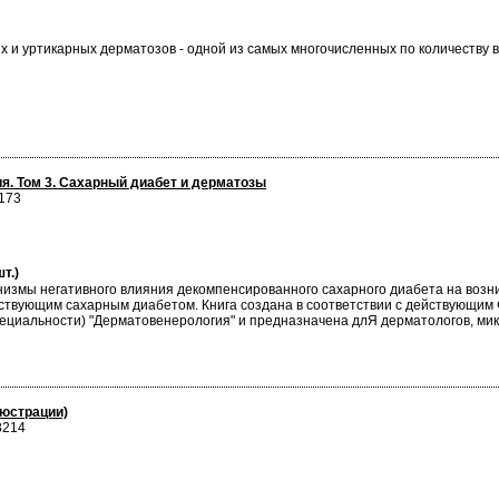
х и уртикарных дерматозов - одной из самых многочисленных по количеству 
я. Том 3. Сахарный диабет и дерматозы
173
т.)
измы негативного влияния декомпенсированного сахарного диабета на возн
тствующим сахарным диабетом. Книга создана в соответствии с действующ
ециальности) "Дерматовенерология" и предназначена длЯ дерматологов, мико
юстрации)
8214