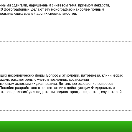
нными сдвигами, нарушенным синтезом гема, приемом лекарств,
е 40 фотографиями, делают эту монографию наиболее полным
практикующих врачей других специальностей.
щих нозологических форм. Вопросы этиологии, патогенеза, клинических
рками, рассмотрены с учетом последних достижений
лючевым аспектам их диагностики. Детальное освещение вопросов
. Пособие разработано в соответствии с действующим Федеральным
товенерология" для подготовки ординаторов, аспирантов, слушателей