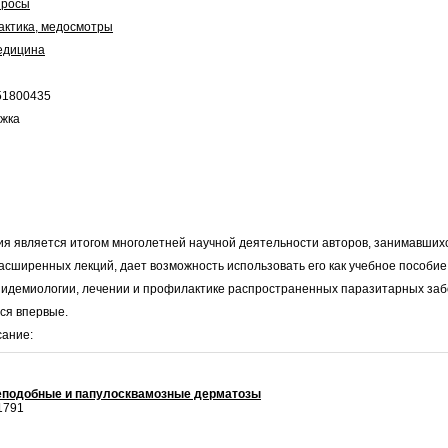
просы
актика, медосмотры
едицина
51800435
ожка
я является итогом многолетней научной деятельности авторов, занимавших
расширенных лекций, дает возможность использовать его как учебное пособи
 эпидемиологии, лечении и профилактике распространенных паразитарных за
ся впервые.
сание:
неподобные и папулосквамозные дерматозы
1791