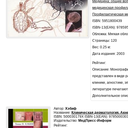
Медицина: общие во
медицинская профил
Профилактическая м
ISBN: 5951800439
ISBN-13(EAN): 97859
Обложка: Мягкая обл
Страницы: 120
Вес: 0.25 кг.
Дата издания: 2003
Рейтинг:
Описание: Монографи
представлен в виде 
клинике, агностике,
литературе печатают
Дополнительное опи
Автор:
Хэбиф
Название:
Клиническая дерматология. Ак
ISBN: 500030179X ISBN-13(EAN): 978500030
Издательство:
МедПресс-Информ
Рейтинг: