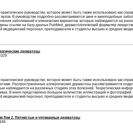
 практическое руководство, которое может быть также использовано как спр
вузов. В руководстве подробно рассматриваются акне и акнеподобные забол
ечения заболеваний и клинических вариантов, которые наблюдаются на разны
ены ссылки на базу данных PubMed, дерматологический формуляр лекарствен
ий медицинский персонал, преподаватели и студенты высших и средних меди
ергические дерматозы
1029
 практическое руководство, которое может быть также использовано как спр
ентами. Распространенные аллергические дерматозы рассматриваются подро
рые наблюдаются на различных стадиях этих болезней. Теоретическая инфор
х. В книге представлено большое количество иллюстраций и фотографий, п
ий медицинский персонал, преподаватели и студенты высших и средних меди
я.Том 2. Пятнистые и уртикарные дерматозы
166