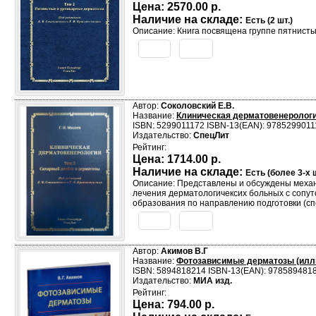
Цена:
2570.00 р.
Наличие на складе:
Есть (2 шт.)
Описание: Книга посвящена группе пятнисты
Автор:
Соколовский Е.В.
Название:
Клиническая дерматовенерологи
ISBN: 5299011172 ISBN-13(EAN): 9785299011
Издательство:
СпецЛит
Рейтинг:
Цена:
1714.00 р.
Наличие на складе:
Есть (более 3-х ш
Описание: Представлены и обсуждены механ
лечения дерматологичексих больных с сопу
образования по направлению подготовки (сп
Автор:
Акимов В.Г
Название:
Фотозависимые дерматозы (илл
ISBN: 5894818214 ISBN-13(EAN): 978589481
Издательство:
МИА изд.
Рейтинг:
Цена:
794.00 р.