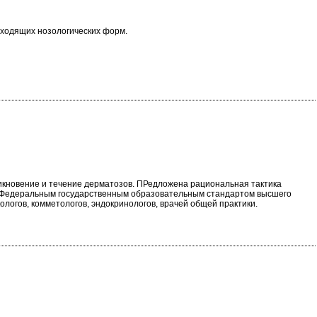
входящих нозологических форм.
икновение и течение дерматозов. ПРедложена рациональная тактика
им Федеральным государственным образовательным стандартом высшего
логов, комметологов, эндокринологов, врачей общей практики.