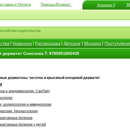
оставка и Оплата
Помощь/Возврат
Мо
Корзина ()
Российские издательства
ства
Новинки
Распродажа
Детские
Модели
Поступлени
|
|
|
|
|
 дерматит Соколова Т. 9785951800435
ные дерматозы: чесотка и крысиный клещевой дерматит
М
ена и эпидемиология. СанПиН
рология
я, аллергология и иммунология
диатрия. Неонатология
азитарные болезни
азитарные болезни у детей