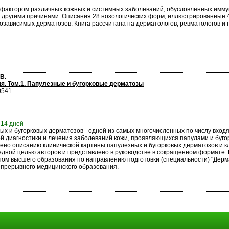
 фактором различных кожных и системных заболеваний, обусловленных имму
 и другими причинами. Описания 28 нозологических форм, иллюстрированны
озависимых дерматозов. Книга рассчитана на дерматологов, ревматологов и 
В.
я. Том.1. Папулезные и бугорковые дерматозы
0541
-14 дней
ых и бугорковых дерматозов - одной из самых многочисленных по числу входя
й диагностики и лечения заболеваний кожи, проявляющихся папулами и буго
ено описанию клинической картины папулезных и бугорковых дерматозов и к
едной целью авторов и представлено в руководстве в сокращенном формате
ом высшего образования по направлению подготовки (специальности) "Дерма
прерывного медицинского образования.