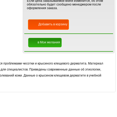
Если цена заказываемой книги изменится, об этом
обязательно будет сообщено менеджером после
оформления заказа.
Добавить в корзину
в Мои желания
ся проблемами чесотки и крысиного клещевого дерматита. Материал
е для специалистов. Приведены современные данные об этиологии,
болеваний кожи. Данные о крысином клещевом дерматите в учебной