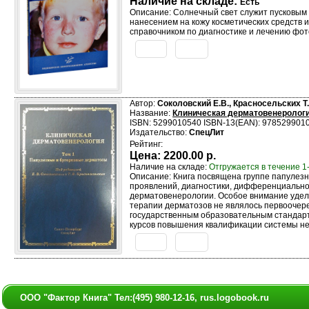
Наличие на складе:
Есть
Описание: Солнечный свет служит пусковым
нанесением на кожу косметических средств
справочником по диагностике и лечению фот
Автор:
Соколовский Е.В., Красносельских Т.
Название:
Клиническая дерматовенерологи
ISBN: 5299010540 ISBN-13(EAN): 978529901
Издательство:
СпецЛит
Рейтинг:
Цена:
2200.00 р.
Наличие на складе:
Отгружается в течение 1
Описание: Книга посвящена группе папулезн
проявлений, диагностики, дифференциально
дерматовенерологии. Особое внимание удел
терапии дерматозов не являлось первоочер
государственным образовательным стандарт
курсов повышения квалификации системы не
ООО "Фактор Книга" Тел:(495) 980-12-16, rus.logobook.ru