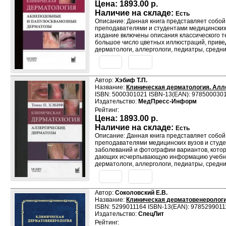
Цена:
1893.00 р.
Наличие на складе:
Есть
Описание: Данная книга представляет собой
преподавателями и студентами медицинских 
издание включены описания классического т
большое число цветных иллюстраций, привед
дерматологи, аллергологи, педиатры, средн
Автор:
Хэбиф Т.П.
Название:
Клиническая дерматология. Алл
ISBN: 5000301021 ISBN-13(EAN): 978500030
Издательство:
МедПресс-Информ
Рейтинг:
Цена:
1893.00 р.
Наличие на складе:
Есть
Описание: Данная книга представляет собой
преподавателями медицинских вузов и студ
заболеваний и фотографии вариантов, кото
дающих исчерпывающую информацию учебника
дерматологи, аллергологи, педиатры, средн
Автор:
Соколовский Е.В.
Название:
Клиническая дерматовенерологи
ISBN: 5299011164 ISBN-13(EAN): 9785299011
Издательство:
СпецЛит
Рейтинг: