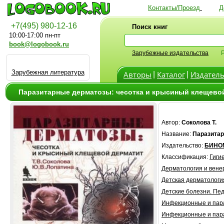
Контакты/Проезд
Д
+7(495) 980-12-16
Поиск книг
10:00-17:00 пн-пт
book@logobook.ru
Зарубежные издательства
Зарубежная литература
Авторы
Каталог
Издатель
|
|
Паразитарные дерматозы: чесотка и крысиный клещевой
Автор:
Соколова Т.
Название:
Паразитар
Издательство:
БИНО
Классификация:
Гиги
Дерматология и вене
Детская дерматологи
Детские болезни. Пе
Инфекционные и пар
Инфекционные и пар