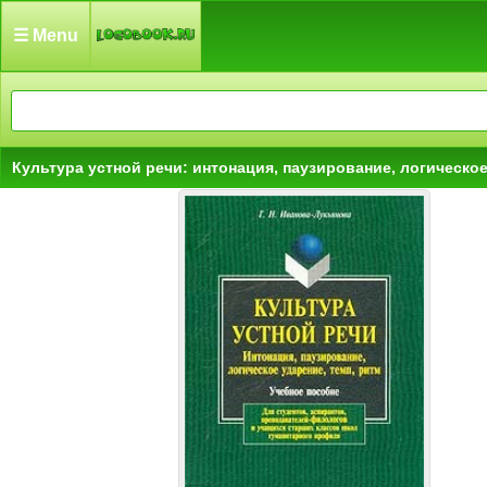
☰ Menu
Культура устной речи: интонация, паузирование, логическое