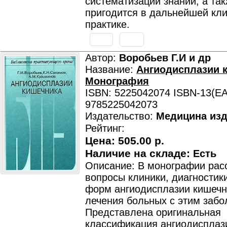
систематизации знаний, а та
пригодится в дальнейшей кл
практике.
Автор:
Воробьев Г.И и др
Название:
Ангиодисплазии 
Монография
ISBN: 5225042074 ISBN-13(EA
9785225042073
Издательство:
Медицина изд
Рейтинг:
Цена:
505.00 р.
Наличие на складе:
Есть
Описание: В монографии рас
вопросы клиники, диагностик
форм ангиодисплазии кишечн
лечения больных с этим забо
Представлена оригинальная
классификация ангиодисплаз