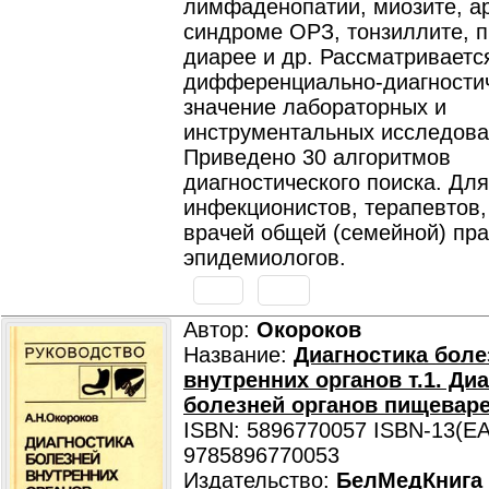
лимфаденопатии, миозите, ар
синдроме ОРЗ, тонзиллите, 
диарее и др. Рассматриваетс
дифференциально-диагности
значение лабораторных и
инструментальных исследова
Приведено 30 алгоритмов
диагностического поиска. Для
инфекционистов, терапевтов,
врачей общей (семейной) пра
эпидемиологов.
Автор:
Окороков
Название:
Диагностика боле
внутренних органов т.1. Ди
болезней органов пищеваре
ISBN: 5896770057 ISBN-13(EA
9785896770053
Издательство:
БелМедКнига