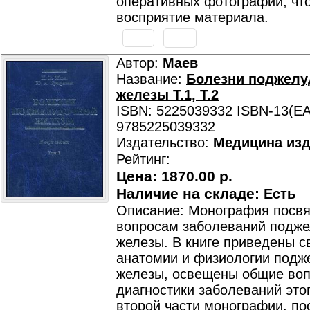
оперативных фотографий, что
восприятие материала.
Автор:
Маев
Название:
Болезни поджелу
железы Т.1, Т.2
ISBN: 5225039332 ISBN-13(EA
9785225039332
Издательство:
Медицина изд
Рейтинг:
Цена:
1870.00 р.
Наличие на складе:
Есть
Описание: Монография посв
вопросам заболеваний подже
железы. В книге приведены с
анатомии и физиологии подж
железы, освещены общие во
диагностики заболеваний этог
второй части монографии, п