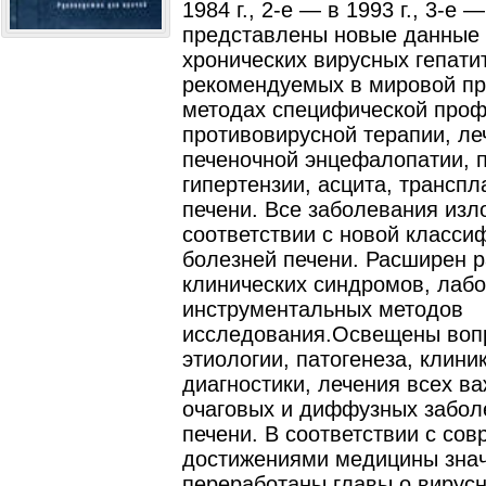
1984 г., 2-е — в 1993 г., 3-е —
представлены новые данные 
хронических вирусных гепати
рекомендуемых в мировой пр
методах специфической проф
противовирусной терапии, ле
печеночной энцефалопатии, 
гипертензии, асцита, транспл
печени. Все заболевания изл
соответствии с новой класси
болезней печени. Расширен 
клинических синдромов, лаб
инструментальных методов
исследования.Освещены воп
этиологии, патогенеза, клиник
диагностики, лечения всех в
очаговых и диффузных забол
печени. В соответствии с со
достижениями медицины зна
переработаны главы о вирусн