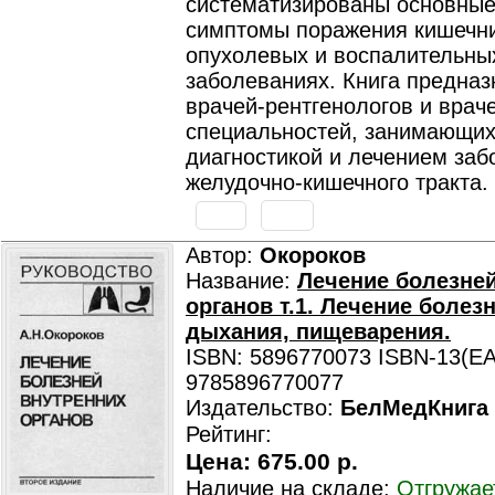
систематизированы основные
симптомы поражения кишечни
опухолевых и воспалительны
заболеваниях. Книга предназ
врачей-рентгенологов и врач
специальностей, занимающи
диагностикой и лечением за
желудочно-кишечного тракта.
Автор:
Окороков
Название:
Лечение болезне
органов т.1. Лечение болез
дыхания, пищеварения.
ISBN: 5896770073 ISBN-13(EA
9785896770077
Издательство:
БелМедКнига
Рейтинг:
Цена:
675.00 р.
Наличие на складе:
Отгружае