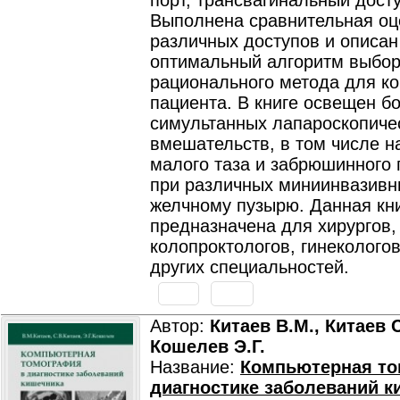
порт, трансвагинальный досту
Выполнена сравнительная оц
различных доступов и описан
оптимальный алгоритм выбо
рационального метода для ко
пациента. В книге освещен б
симультанных лапароскопиче
вмешательств, в том числе н
малого таза и забрюшинного 
при различных миниинвазивн
желчному пузырю. Данная кн
предназначена для хирургов,
колопроктологов, гинекологов
других специальностей.
Автор:
Китаев В.М., Китаев С
Кошелев Э.Г.
Название:
Компьютерная то
диагностике заболеваний к