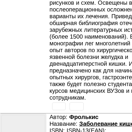
рисунков и схем. Освещены 
послеоперационных осложне
варианты их лечения. Приве
обширная библиография отеч
зарубежных литературных ис
(более 1500 наименований). 
монографии лег многолетний
опыт авторов по хирургическ
язвенной болезни желудка и
двенадцатиперстной кишки. 
предназначено как для начин
опытных хирургов, гастроэнте
также будет полезно студент
курсов медицинских ВУЗов и
сотрудникам.
Автор:
Фролькис
Название:
Заболевание киш
ISBN: ISBN-13(EAN):