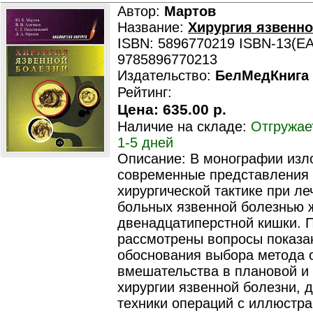
Автор:
Мартов
Название:
Хирургия язвенно
ISBN: 5896770219 ISBN-13(EA
9785896770213
Издательство:
БелМедКнига
Рейтинг:
Цена:
635.00 р.
Наличие на складе:
Отгружае
1-5 дней
Описание: В монографии из
современные представления
хирургической тактике при ле
больных язвенной болезнью 
двенадцатиперстной кишки. 
рассмотрены вопросы показа
обоснования выбора метода 
вмешательства в плановой и 
хирургии язвенной болезни, 
техники операций с иллюстр