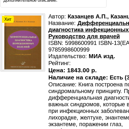
Дополнительное описание:
Автор:
Казанцев А.П., Казан
Хит
Название:
Дифференциальн
диагностика инфекционных
Руководство для врачей
ISBN: 5998600991 ISBN-13(EA
9785998600999
Издательство:
МИА изд.
Рейтинг:
Цена:
1843.00 р.
Наличие на складе:
Есть (3
Описание: Книга построена п
синдромальному принципу. П
дифференциальная диагност
важных синдромов, которые 
при инфекционных заболеван
лихорадке, желтухе, энантем
экзантеме, поражении глаз,