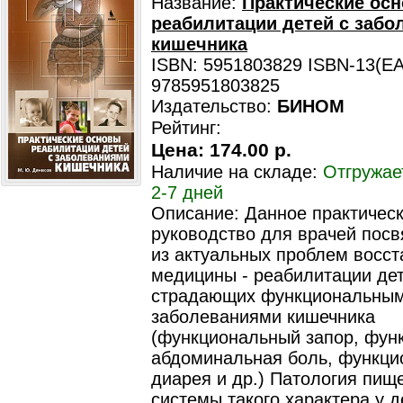
Название:
Практические ос
реабилитации детей с заб
кишечника
ISBN: 5951803829 ISBN-13(EA
9785951803825
Издательство:
БИНОМ
Рейтинг:
Цена:
174.00 р.
Наличие на складе:
Отгружае
2-7 дней
Описание: Данное практичес
руководство для врачей пос
из актуальных проблем восс
медицины - реабилитации дет
страдающих функциональны
заболеваниями кишечника
(функциональный запор, фун
абдоминальная боль, функци
диарея и др.) Патология пищ
системы такого характера у д