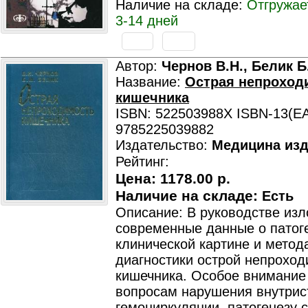
Наличие на складе:
Отгружае
3-14 дней
Автор:
Чернов В.Н., Белик Б
Название:
Острая непроход
кишечника
ISBN: 522503988X ISBN-13(EA
9785225039882
Издательство:
Медицина изд
Рейтинг:
Цена:
1178.00 р.
Наличие на складе:
Есть
Описание: В руководстве из
современные данные о патог
клинической картине и метод
диагностики острой непроход
кишечника. Особое внимание
вопросам нарушения внутрис
гемоциркуляции, патогенезу 