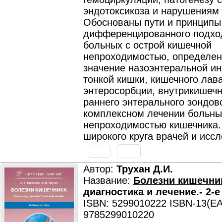
эндотоксикоза и нарушениям 
Обоснованы пути и принципы
дифференцированного подхо
больных с острой кишечной
непроходимостью, определен
значение назоэнтеральной и
тонкой кишки, кишечного лав
энтеросорбции, внутрикишечн
раннего энтерального зондов
комплексном лечении больны
непроходимостью кишечника.
широкого круга врачей и исс
Автор:
Трухан Д.И.
Название:
Болезни кишечник
диагностика и лечение.- 2-
ISBN: 5299010222 ISBN-13(EA
9785299010220