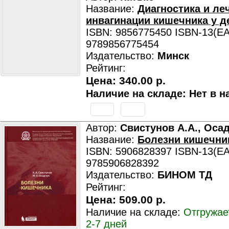
Название:
Диагностика и ле
инвагинации кишечника у д
ISBN: 9856775450 ISBN-13(EA
9789856775454
Издательство:
Минск
Рейтинг:
Цена:
340.00 р.
Наличие на складе: Нет в н
Автор:
Свистунов А.А., Осад
Название:
Болезни кишечни
ISBN: 5906828397 ISBN-13(EA
9785906828392
Издательство:
БИНОМ ТД
Рейтинг:
Цена:
509.00 р.
Наличие на складе:
Отгружае
2-7 дней