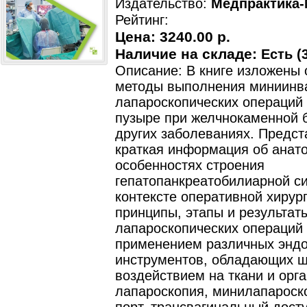
Издательство:
Медпрактика
Рейтинг:
Цена:
3240.00 р.
Наличие на складе:
Есть (3
Описание: В книге изложены
методы выполнения миниинв
лапароскопических операций
пузыре при желчнокаменной 
других заболеваниях. Предс
краткая информация об анат
особенностях строения
гепатопанкреатобилиарной с
контексте оперативной хирур
принципы, этапы и результат
лапароскопических операций 
применением различных эндо
инструментов, обладающих 
воздействием на ткани и орга
лапароскопия, минилапароск