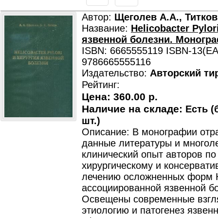
Автор:
Щеголев А.А., Титков
Название:
Helicobacter Pylor
язвенной болезни. Моногр
ISBN: 6665555119 ISBN-13(EA
9786665555116
Издательство:
Авторский ти
Рейтинг:
Цена:
360.00 р.
Наличие на складе:
Есть (
шт.)
Описание: В монографии от
данные литературы и многол
клинический опыт авторов по
хирургическому и консервати
лечению осложненных форм 
ассоциированной язвенной б
Освещены современные взгл
этиологию и патогенез язвен