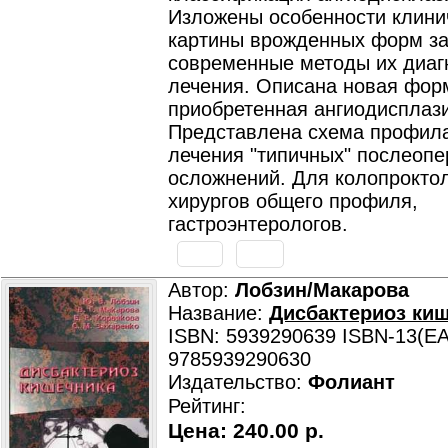
Изложены особенности клини
картины врожденных форм за
современные методы их диаг
лечения. Описана новая фор
приобретенная ангиодисплаз
Представлена схема профила
лечения "типичных" послеоп
осложнений. Для колопроктол
хирургов общего профиля,
гастроэнтерологов.
Автор:
Лобзин/Макарова
Название:
Дисбактериоз ки
ISBN: 5939290639 ISBN-13(EA
9785939290630
Издательство:
Фолиант
Рейтинг:
Цена:
240.00 р.