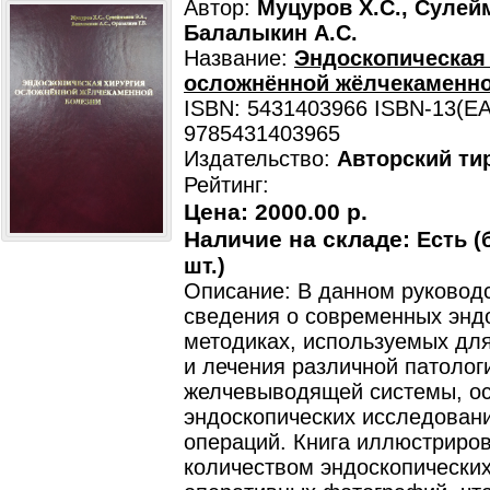
Автор:
Муцуров Х.С., Сулейм
Балалыкин А.С.
Название:
Эндоскопическая
осложнённой жёлчекаменно
ISBN: 5431403966 ISBN-13(EA
9785431403965
Издательство:
Авторский ти
Рейтинг:
Цена:
2000.00 р.
Наличие на складе:
Есть (
шт.)
Описание: В данном руковод
сведения о современных энд
методиках, используемых для
и лечения различной патолог
желчевыводящей системы, о
эндоскопических исследован
операций. Книга иллюстриро
количеством эндоскопических