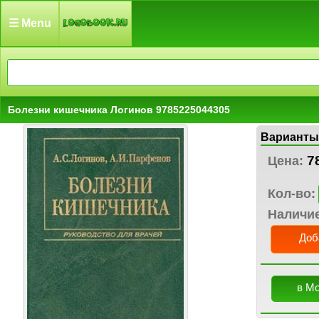
☰ Menu
Болезни кишечника Логинов 9785225044305
Варианты
7
Цена:
Кол-во:
Наличи
Доб
в М